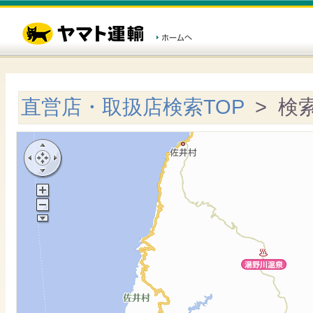
直営店・取扱店検索TOP
> 検