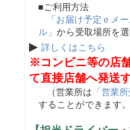
■ご利用方法
「お届け予定ｅメー
ル」
から受取場所を
▶
詳しくはこちら
※コンビニ等の店
て直接店舗へ発送
（営業所は
「営業所
することができます