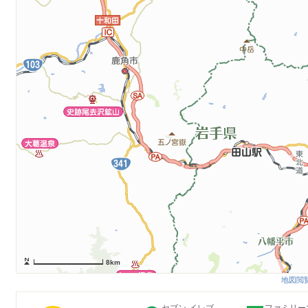
8km
地図閲