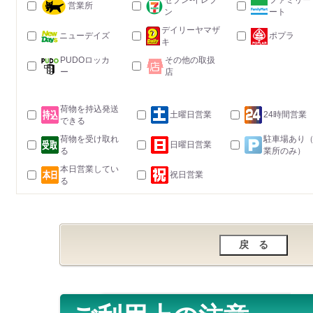
セブン-イレブ
ファミリー
営業所
ン
ート
デイリーヤマザ
ニューデイズ
ポプラ
キ
PUDOロッカ
その他の取扱
ー
店
荷物を持込発送
土曜日営業
24時間営業
できる
荷物を受け取れ
駐車場あり
日曜日営業
る
業所のみ）
本日営業してい
祝日営業
る