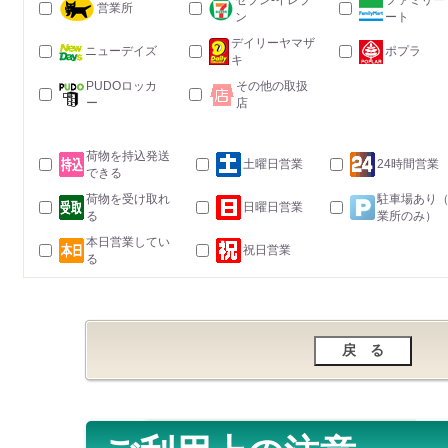
セブン-イレブ
ファミリー
営業所
ン
ート
デイリーヤマザ
ニューデイズ
ポプラ
キ
PUDOロッカ
その他の取扱
ー
店
荷物を持込発送
土曜日営業
24時間営業
できる
荷物を受け取れ
駐車場あり
日曜日営業
る
業所のみ）
本日営業してい
祝日営業
る