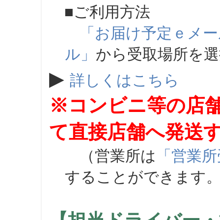
■ご利用方法
「お届け予定ｅメー
ル」
から受取場所を
▶
詳しくはこちら
※コンビニ等の店
て直接店舗へ発送
（営業所は
「営業所
することができます