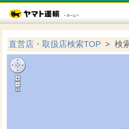
直営店・取扱店検索TOP
> 検