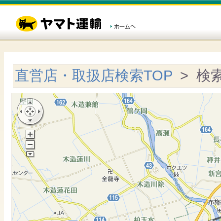
直営店・取扱店検索TOP
> 検