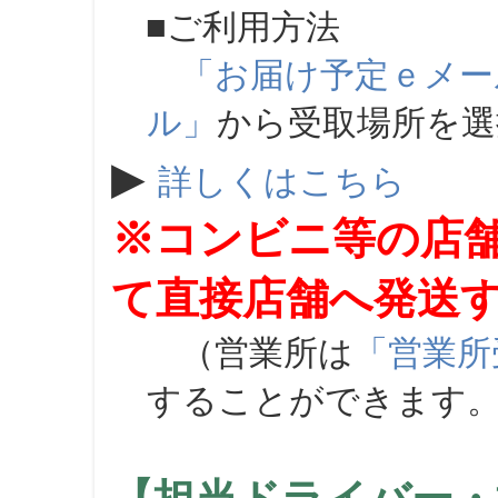
■ご利用方法
「お届け予定ｅメー
ル」
から受取場所を
▶
詳しくはこちら
※コンビニ等の店
て直接店舗へ発送
（営業所は
「営業所
することができます