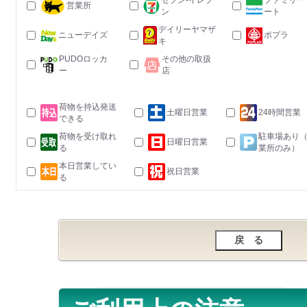
セブン-イレブ
ファミリー
営業所
ン
ート
デイリーヤマザ
ニューデイズ
ポプラ
キ
PUDOロッカ
その他の取扱
ー
店
荷物を持込発送
土曜日営業
24時間営業
できる
荷物を受け取れ
駐車場あり
日曜日営業
る
業所のみ）
本日営業してい
祝日営業
る