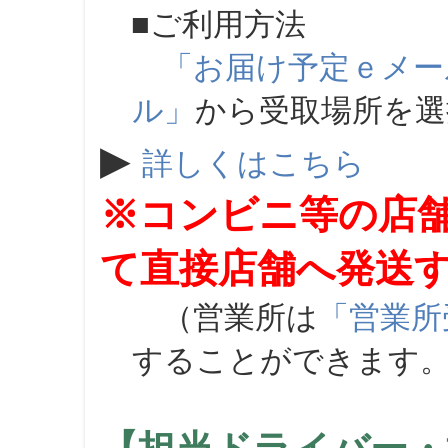
■ご利用方法
「お届け予定ｅメー
ル」
から受取場所を
▶
詳しくはこちら
※コンビニ等の店
て直接店舗へ発送
（営業所は
「営業所
することができます