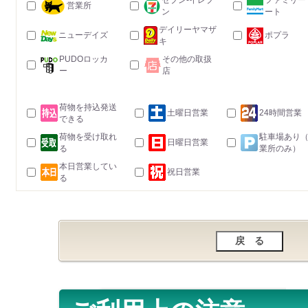
セブン-イレブ
ファミリー
営業所
ン
ート
デイリーヤマザ
ニューデイズ
ポプラ
キ
PUDOロッカ
その他の取扱
ー
店
荷物を持込発送
土曜日営業
24時間営業
できる
荷物を受け取れ
駐車場あり
日曜日営業
る
業所のみ）
本日営業してい
祝日営業
る