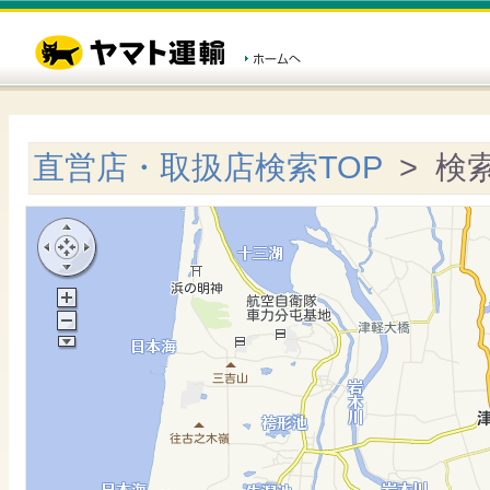
直営店・取扱店検索TOP
> 検