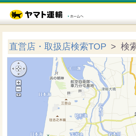
直営店・取扱店検索TOP
> 検