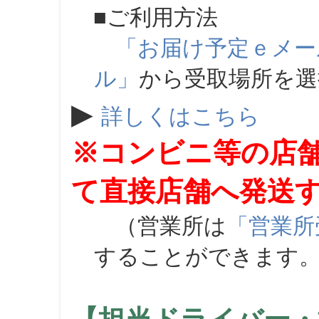
■ご利用方法
「お届け予定ｅメー
ル」
から受取場所を
▶
詳しくはこちら
※コンビニ等の店
て直接店舗へ発送
（営業所は
「営業所
することができます