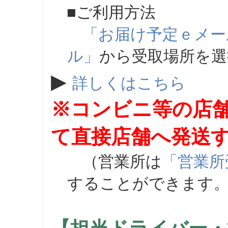
■ご利用方法
「お届け予定ｅメー
ル」
から受取場所を
▶
詳しくはこちら
※コンビニ等の店
て直接店舗へ発送
（営業所は
「営業所
することができます