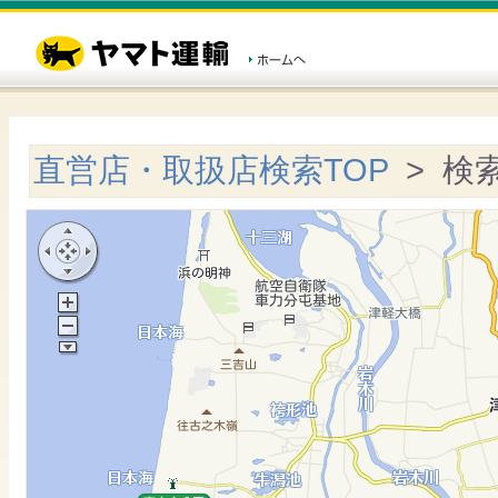
直営店・取扱店検索TOP
> 検