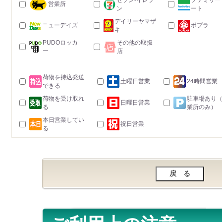
セブン-イレブ
ファミリー
営業所
ン
ート
デイリーヤマザ
ニューデイズ
ポプラ
キ
PUDOロッカ
その他の取扱
ー
店
荷物を持込発送
土曜日営業
24時間営業
できる
荷物を受け取れ
駐車場あり
日曜日営業
る
業所のみ）
本日営業してい
祝日営業
る