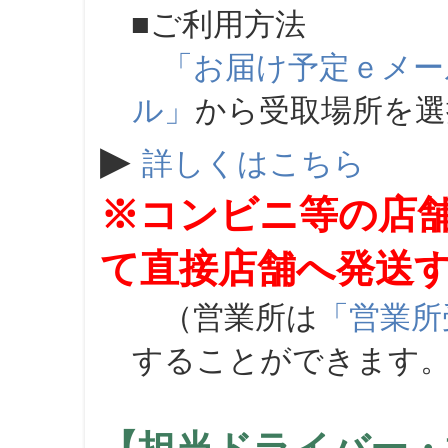
■ご利用方法
「お届け予定ｅメー
ル」
から受取場所を
▶
詳しくはこちら
※コンビニ等の店
て直接店舗へ発送
（営業所は
「営業所
することができます