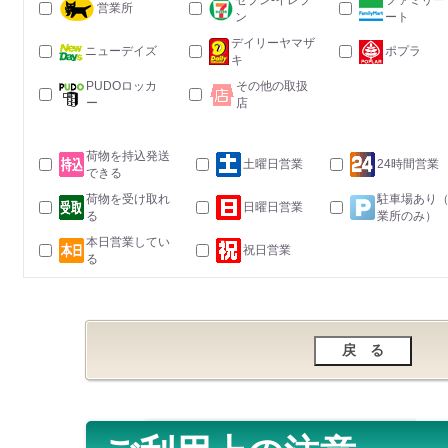
セブン-イレブ
ファミリー
営業所
ン
ート
デイリーヤマザ
ニューデイズ
ポプラ
キ
PUDOロッカ
その他の取扱
ー
店
荷物を持込発送
土曜日営業
24時間営業
できる
荷物を受け取れ
駐車場あり
日曜日営業
る
業所のみ）
本日営業してい
祝日営業
る