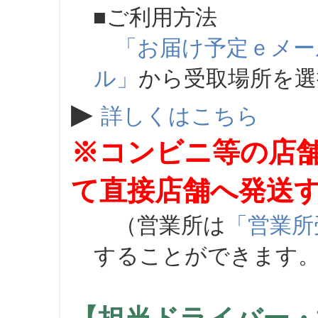
■ご利用方法
「お届け予定ｅメー
ル」
から受取場所を
▶
詳しくはこちら
※コンビニ等の店
て直接店舗へ発送
（営業所は
「営業所
することができます