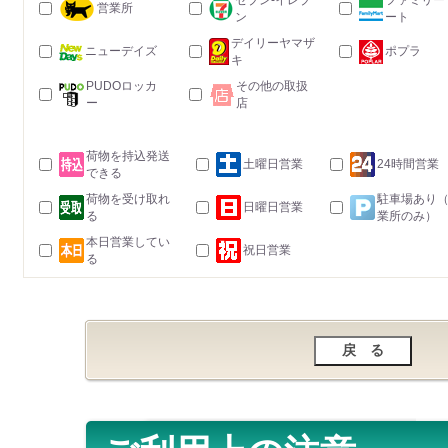
セブン-イレブ
ファミリー
営業所
ン
ート
デイリーヤマザ
ニューデイズ
ポプラ
キ
PUDOロッカ
その他の取扱
ー
店
荷物を持込発送
土曜日営業
24時間営業
できる
荷物を受け取れ
駐車場あり
日曜日営業
る
業所のみ）
本日営業してい
祝日営業
る