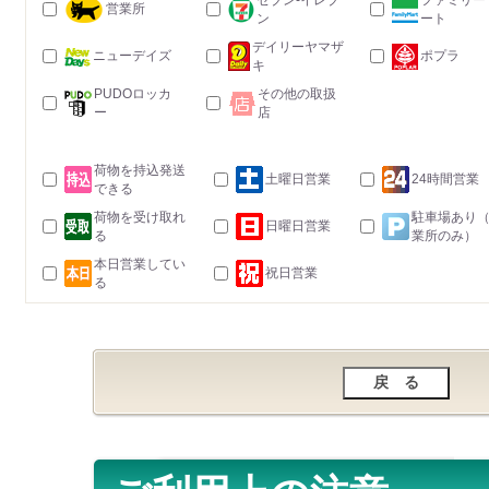
セブン-イレブ
ファミリー
営業所
ン
ート
デイリーヤマザ
ニューデイズ
ポプラ
キ
PUDOロッカ
その他の取扱
ー
店
荷物を持込発送
土曜日営業
24時間営業
できる
荷物を受け取れ
駐車場あり
日曜日営業
る
業所のみ）
本日営業してい
祝日営業
る