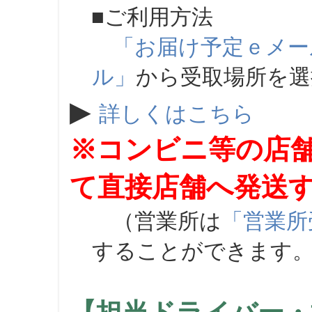
■ご利用方法
「お届け予定ｅメー
ル」
から受取場所を
▶
詳しくはこちら
※コンビニ等の店
て直接店舗へ発送
（営業所は
「営業所
することができます