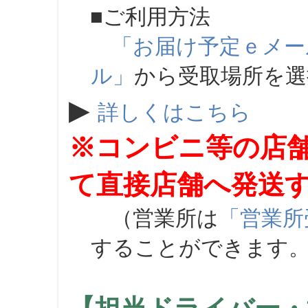
■ご利用方法
「お届け予定ｅメー
ル」
から受取場所を
▶
詳しくはこちら
※コンビニ等の店
て直接店舗へ発送
（営業所は
「営業所
することができます