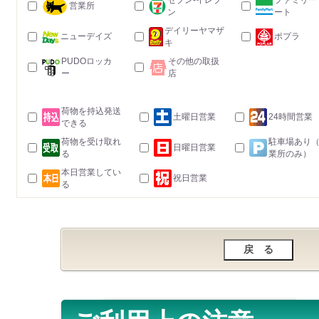
セブン-イレブ
ファミリー
営業所
ン
ート
デイリーヤマザ
ニューデイズ
ポプラ
キ
PUDOロッカ
その他の取扱
ー
店
荷物を持込発送
土曜日営業
24時間営業
できる
荷物を受け取れ
駐車場あり
日曜日営業
る
業所のみ）
本日営業してい
祝日営業
る