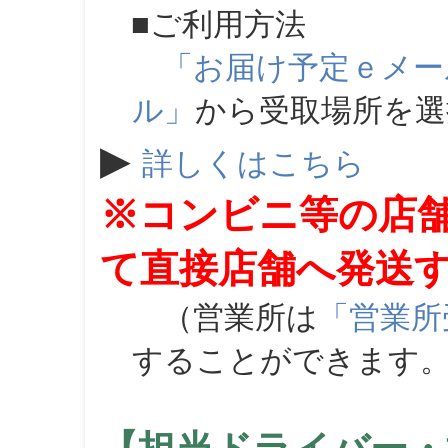
■ご利用方法
「お届け予定ｅメー
ル」
から受取場所を
▶
詳しくはこちら
※コンビニ等の店
て直接店舗へ発送
（営業所は
「営業所
することができます