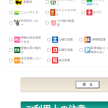
セブン-イレブ
ファミリー
営業所
ン
ート
デイリーヤマザ
ニューデイズ
ポプラ
キ
PUDOロッカ
その他の取扱
ー
店
荷物を持込発送
土曜日営業
24時間営業
できる
荷物を受け取れ
駐車場あり
日曜日営業
る
業所のみ）
本日営業してい
祝日営業
る