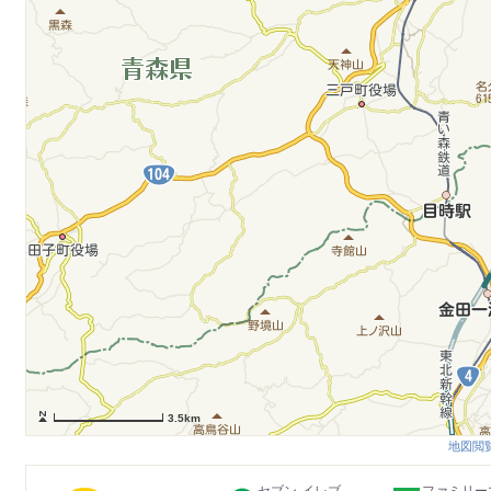
3.5km
地図閲