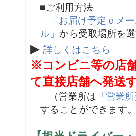
■ご利用方法
「お届け予定ｅメー
ル」
から受取場所を
▶
詳しくはこちら
※コンビニ等の店
て直接店舗へ発送
（営業所は
「営業所
することができます