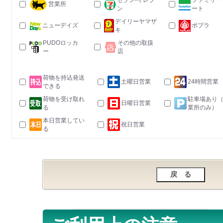
セブン-イレブ
ファミリー
営業所
ン
ート
デイリーヤマザ
ニューデイズ
ポプラ
キ
PUDOロッカ
その他の取扱
ー
店
荷物を持込発送
土曜日営業
24時間営業
できる
荷物を受け取れ
駐車場あり
日曜日営業
る
業所のみ）
本日営業してい
祝日営業
る