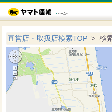
直営店・取扱店検索TOP
> 検