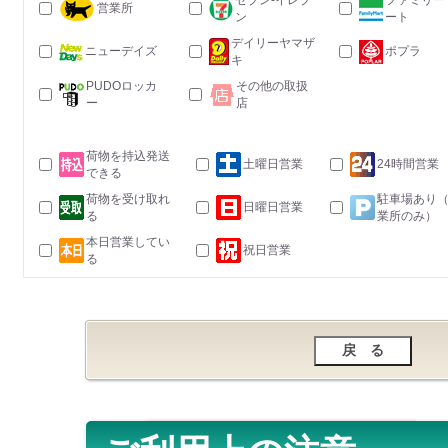
セブン-イレブ
ファミリー
営業所
ン
ート
デイリーヤマザ
ニューデイズ
ポプラ
キ
PUDOロッカ
その他の取扱
ー
店
荷物を持込発送
土曜日営業
24時間営業
できる
荷物を受け取れ
駐車場あり
日曜日営業
る
業所のみ）
本日営業してい
祝日営業
る