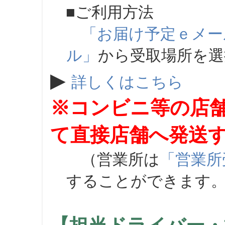
■ご利用方法
「お届け予定ｅメー
ル」
から受取場所を
▶
詳しくはこちら
※コンビニ等の店
て直接店舗へ発送
（営業所は
「営業所
することができます