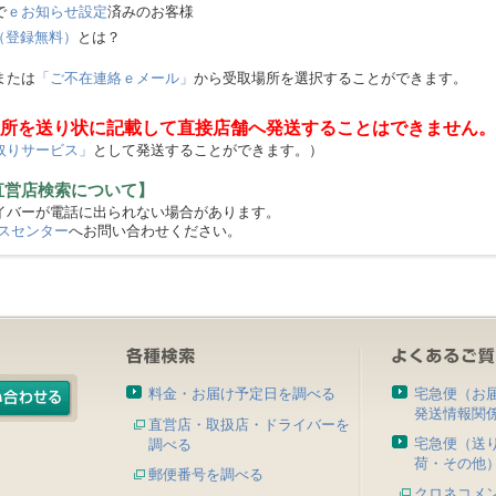
で
ｅお知らせ設定
済みのお客様
（登録無料）
とは？
または
「ご不在連絡ｅメール」
から受取場所を選択することができます。
所を送り状に記載して直接店舗へ発送することはできません。
取りサービス」
として発送することができます。）
直営店検索について】
バーが電話に出られない場合があります。
スセンター
へお問い合わせください。
料金・お届け予定日を調べる
宅急便（お
発送情報関
直営店・取扱店・ドライバーを
宅急便（送
調べる
荷・その他
郵便番号を調べる
クロネコメ