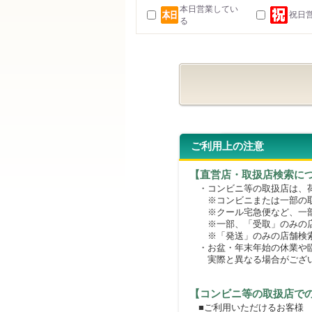
本日営業してい
祝日
る
ご利用上の注意
【直営店・取扱店検索に
・コンビニ等の取扱店は、荷
※コンビニまたは一部の取扱
※クール宅急便など、一部
※一部、「受取」のみの店
※「発送」のみの店舗検索
・お盆・年末年始の休業や臨
実際と異なる場合がござ
【コンビニ等の取扱店で
■ご利用いただけるお客様