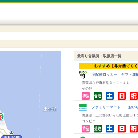
最寄り営業所・取扱店一覧
宅配便ロッカー ヤマト運
青森県八戸市石堂３－４－１１
その他
ファミリーマート おいら
青森県 上北郡おいらせ町上前田１
コンビニ