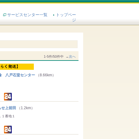
サービスセンター一覧
トップペー
ジ
1-5件/50件中 →
次へ
輸 八戸石堂センター
（8.66km）
せ上前田
（1.2km）
１１番地１