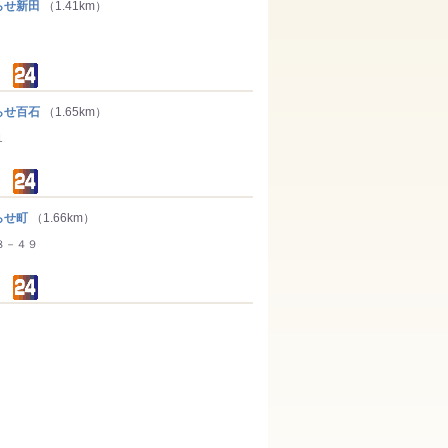
せ新田
（1.41km）
せ百石
（1.65km）
１
らせ町
（1.66km）
８－４９