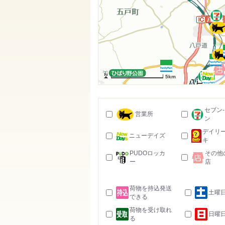
5km
セブン
営業所
ン
デイリ
ニューデイズ
キ
PUDOロッカ
その他
ー
店
荷物を持込発送
土曜
できる
荷物を受け取れ
日曜
る