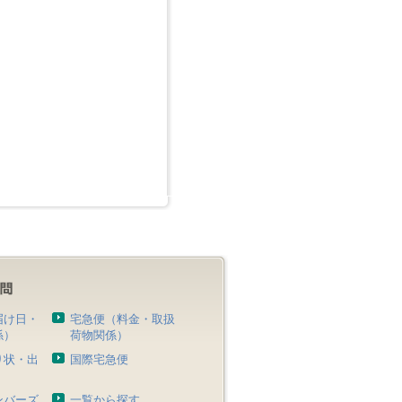
届け日・
宅急便（料金・取扱
係）
荷物関係）
り状・出
国際宅急便
）
ンバーズ
一覧から探す