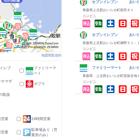
セブンイレブン おいら
青森県上北郡おいらせ町新田８１
コンビニ
セブンイレブン おいら
青森県上北郡おいらせ町獺野５１－
©2026 ZENRIN DataCom
地図データ©2026 ZENRIN
コンビニ
地図閲覧規約
ファミリーマート おい
-イレブ
ファミリーマ
ート
青森県 上北郡おいらせ町苗振谷地
ーヤマザ
コンビニ
ポプラ
の取扱
日営業
24時間営業
駐車場あり（営
日営業
業所のみ）