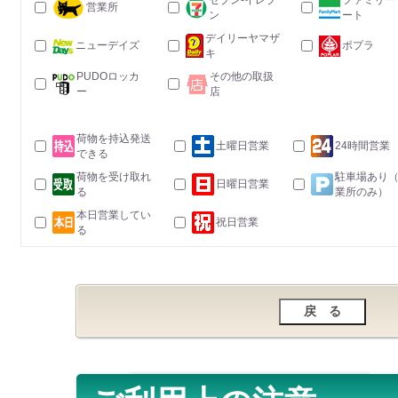
セブン-イレブ
ファミリー
営業所
ン
ート
デイリーヤマザ
ニューデイズ
ポプラ
キ
PUDOロッカ
その他の取扱
ー
店
荷物を持込発送
土曜日営業
24時間営業
できる
荷物を受け取れ
駐車場あり
日曜日営業
る
業所のみ）
本日営業してい
祝日営業
る