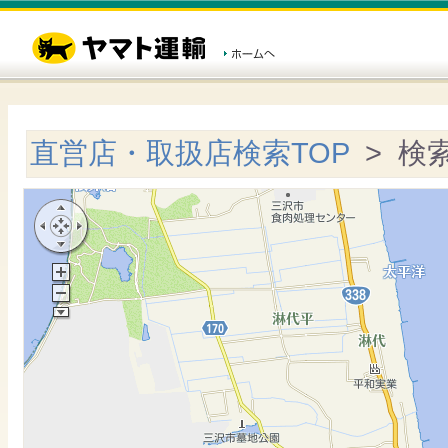
直営店・取扱店検索TOP
> 検