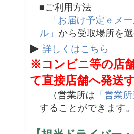
■ご利用方法
「お届け予定ｅメー
ル」
から受取場所を
▶
詳しくはこちら
※コンビニ等の店
て直接店舗へ発送
（営業所は
「営業所
することができます