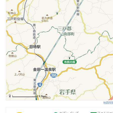
3.5km
地図閲