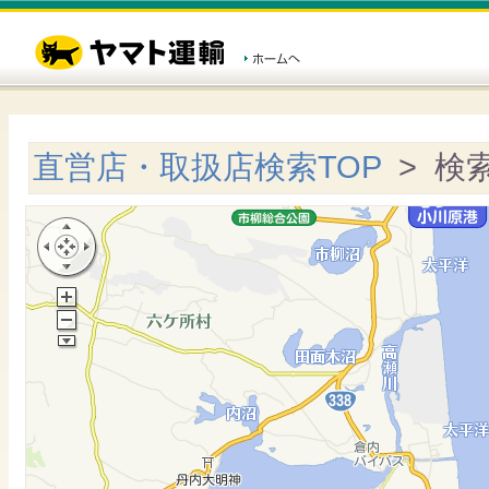
直営店・取扱店検索TOP
> 検