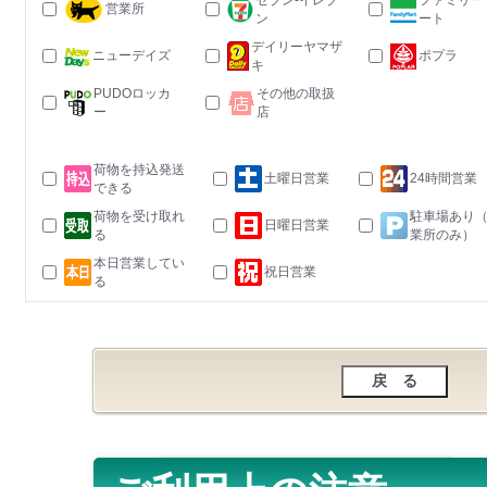
セブン-イレブ
ファミリー
営業所
ン
ート
デイリーヤマザ
ニューデイズ
ポプラ
キ
PUDOロッカ
その他の取扱
ー
店
荷物を持込発送
土曜日営業
24時間営業
できる
荷物を受け取れ
駐車場あり
日曜日営業
る
業所のみ）
本日営業してい
祝日営業
る