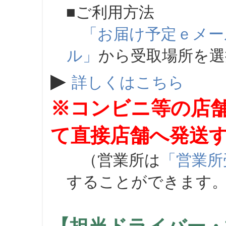
■ご利用方法
「お届け予定ｅメー
ル」
から受取場所を
▶
詳しくはこちら
※コンビニ等の店
て直接店舗へ発送
（営業所は
「営業所
することができます