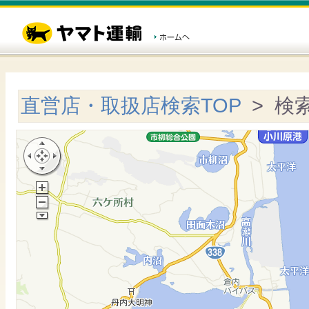
直営店・取扱店検索TOP
> 検