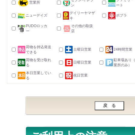
セブン-イレブ
ファミリー
営業所
ン
ート
デイリーヤマザ
ニューデイズ
ポプラ
キ
PUDOロッカ
その他の取扱
ー
店
荷物を持込発送
土曜日営業
24時間営業
できる
荷物を受け取れ
駐車場あり
日曜日営業
る
業所のみ）
本日営業してい
祝日営業
る