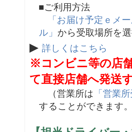
■ご利用方法
「お届け予定ｅメー
ル」
から受取場所を
▶
詳しくはこちら
※コンビニ等の店
て直接店舗へ発送
（営業所は
「営業所
することができます