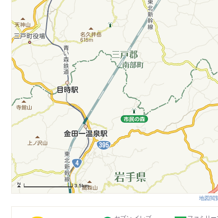
3.5km
地図閲