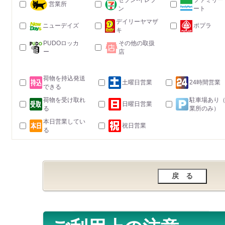
セブン-イレブ
ファミリー
営業所
ン
ート
デイリーヤマザ
ニューデイズ
ポプラ
キ
PUDOロッカ
その他の取扱
ー
店
荷物を持込発送
土曜日営業
24時間営業
できる
荷物を受け取れ
駐車場あり
日曜日営業
る
業所のみ）
本日営業してい
祝日営業
る