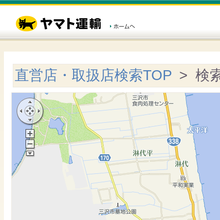
直営店・取扱店検索TOP
> 検