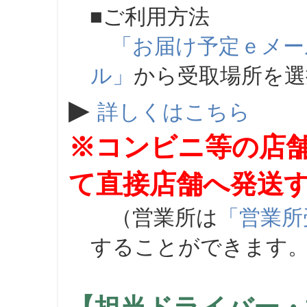
■ご利用方法
「お届け予定ｅメー
ル」
から受取場所を
▶
詳しくはこちら
※コンビニ等の店
て直接店舗へ発送
（営業所は
「営業所
することができます