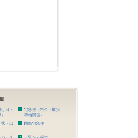
届け日・
宅急便（料金・取扱
係）
荷物関係）
り状・出
国際宅急便
）
ンバーズ
一覧から探す