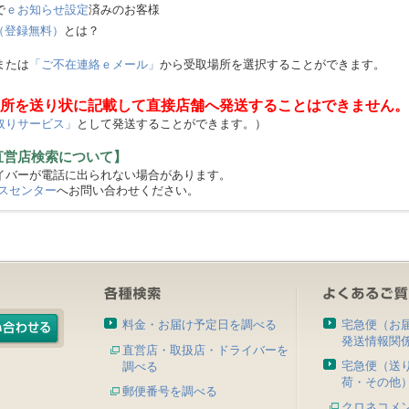
で
ｅお知らせ設定
済みのお客様
（登録無料）
とは？
または
「ご不在連絡ｅメール」
から受取場所を選択することができます。
所を送り状に記載して直接店舗へ発送することはできません。
取りサービス」
として発送することができます。）
直営店検索について】
バーが電話に出られない場合があります。
スセンター
へお問い合わせください。
料金・お届け予定日を調べる
宅急便（お
発送情報関
直営店・取扱店・ドライバーを
宅急便（送
調べる
荷・その他
郵便番号を調べる
クロネコメ