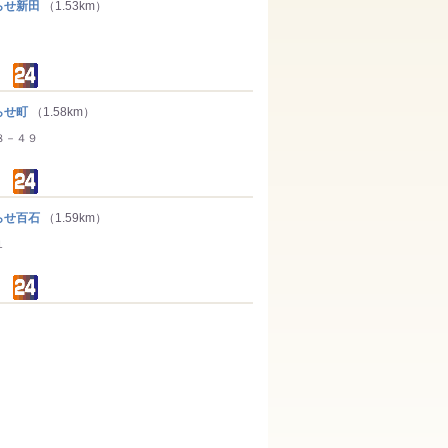
せ新田
（1.53km）
らせ町
（1.58km）
８－４９
せ百石
（1.59km）
１