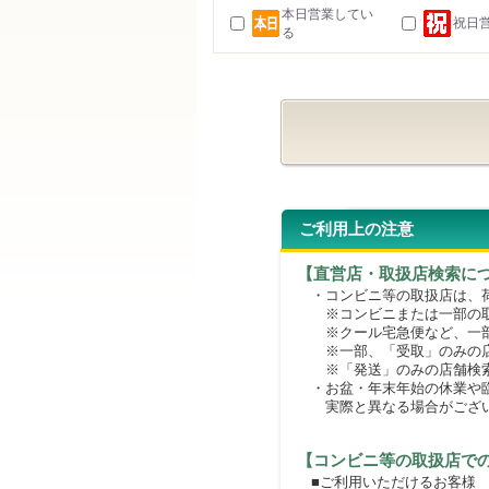
本日営業してい
祝日
る
ご利用上の注意
【直営店・取扱店検索に
・コンビニ等の取扱店は、荷
※コンビニまたは一部の取扱
※クール宅急便など、一部
※一部、「受取」のみの店
※「発送」のみの店舗検索
・お盆・年末年始の休業や臨
実際と異なる場合がござ
【コンビニ等の取扱店で
■ご利用いただけるお客様