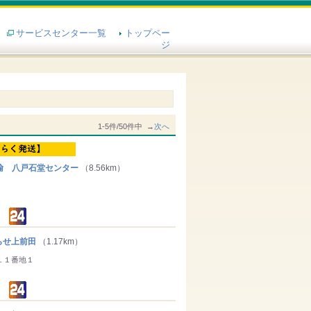
サービスセンター一覧
トップペー
ジ
1-5件/50件中 →
次へ
輸 八戸石堂センター
（8.56km）
せ上前田
（1.17km）
１１番地１