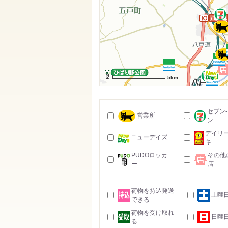
5km
セブン
営業所
ン
デイリ
ニューデイズ
キ
PUDOロッカ
その他
ー
店
荷物を持込発送
土曜
できる
荷物を受け取れ
日曜
る