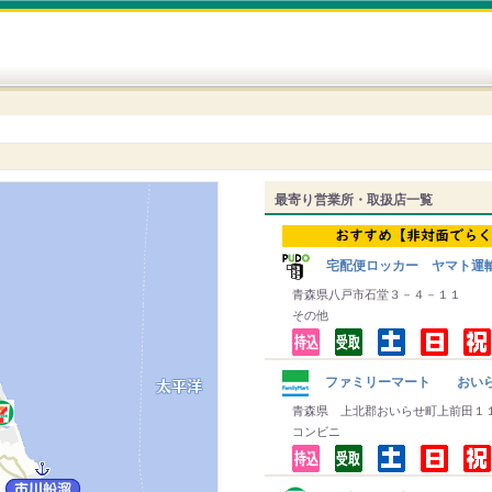
最寄り営業所・取扱店一覧
宅配便ロッカー ヤマト運
青森県八戸市石堂３－４－１１
その他
ファミリーマート おいら
青森県 上北郡おいらせ町上前田１
コンビニ