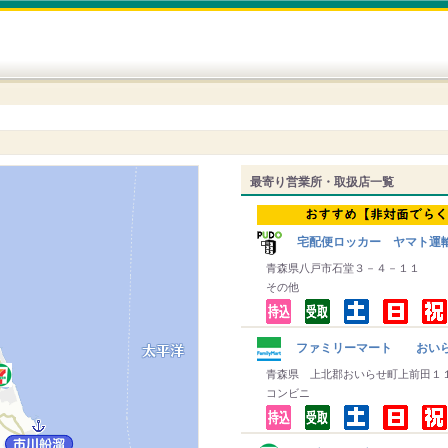
最寄り営業所・取扱店一覧
宅配便ロッカー ヤマト運
青森県八戸市石堂３－４－１１
その他
ファミリーマート おいら
青森県 上北郡おいらせ町上前田１
コンビニ