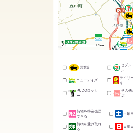
5km
セブン
営業所
ン
デイリ
ニューデイズ
キ
PUDOロッカ
その他
ー
店
荷物を持込発送
土曜
できる
荷物を受け取れ
日曜
る