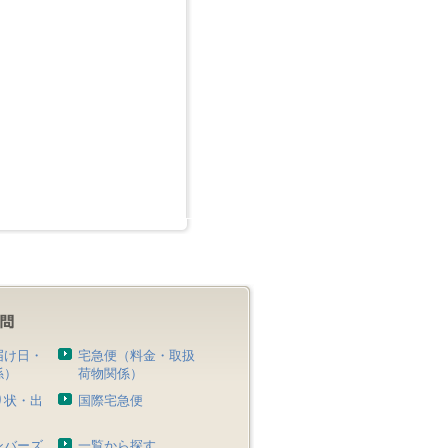
届け日・
宅急便（料金・取扱
係）
荷物関係）
り状・出
国際宅急便
）
ンバーズ
一覧から探す