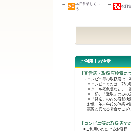
本日営業してい
祝日
る
ご利用上の注意
【直営店・取扱店検索に
・コンビニ等の取扱店は、荷
※コンビニまたは一部の取扱
※クール宅急便など、一部
※一部、「受取」のみの店
※「発送」のみの店舗検索
・お盆・年末年始の休業や臨
実際と異なる場合がござ
【コンビニ等の取扱店で
■ご利用いただけるお客様