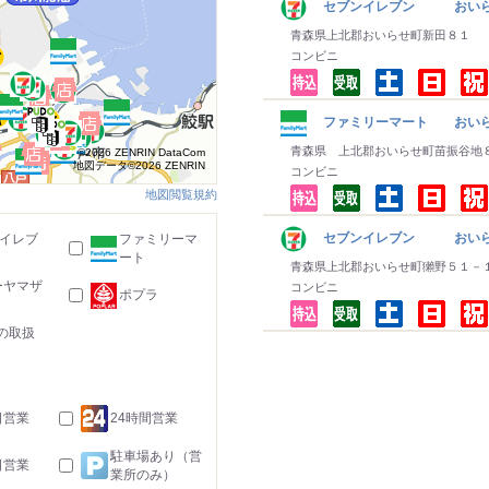
セブンイレブン おいら
青森県上北郡おいらせ町新田８１
コンビニ
ファミリーマート おい
青森県 上北郡おいらせ町苗振谷地
©2026 ZENRIN DataCom
地図データ©2026 ZENRIN
コンビニ
地図閲覧規約
セブンイレブン おいら
-イレブ
ファミリーマ
ート
青森県上北郡おいらせ町獺野５１－
ーヤマザ
コンビニ
ポプラ
の取扱
日営業
24時間営業
駐車場あり（営
日営業
業所のみ）