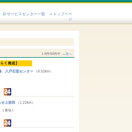
サービスセンター一覧
トップペー
ジ
1-5件/50件中 →
次へ
輸 八戸石堂センター
（8.52km）
せ上前田
（1.22km）
１１番地１