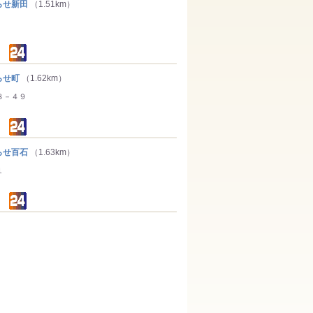
せ新田
（1.51km）
らせ町
（1.62km）
８－４９
せ百石
（1.63km）
１