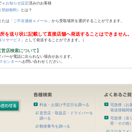
で
ｅお知らせ設定
済みのお客様
（登録無料）
とは？
または
「ご不在連絡ｅメール」
から受取場所を選択することができます。
所を送り状に記載して直接店舗へ発送することはできません。
取りサービス」
として発送することができます。）
直営店検索について】
バーが電話に出られない場合があります。
スセンター
へお問い合わせください。
料金・お届け予定日を調べる
宅急便（お
発送情報関
直営店・取扱店・ドライバーを
宅急便（送
調べる
荷・その他
郵便番号を調べる
クロネコメ