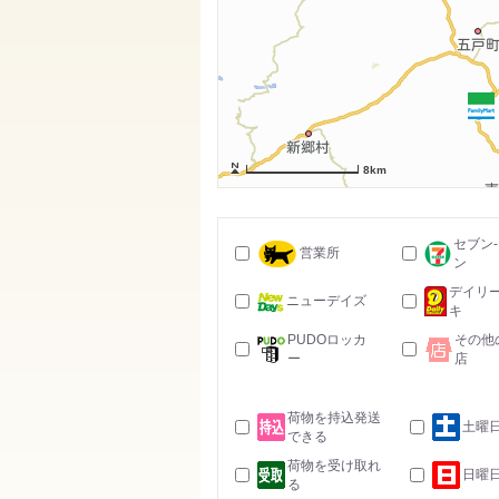
8km
セブン
営業所
ン
デイリ
ニューデイズ
キ
PUDOロッカ
その他
ー
店
荷物を持込発送
土曜
できる
荷物を受け取れ
日曜
る