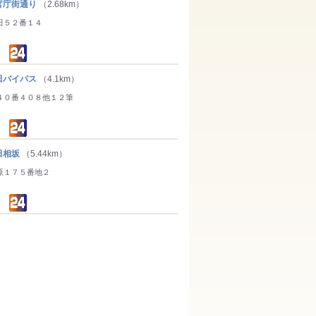
庁街通り
（2.68km）
田５２番１４
バイパス
（4.1km）
４０番４０８他１２筆
田相坂
（5.44km）
原１７５番地２