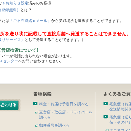
で
ｅお知らせ設定
済みのお客様
（登録無料）
とは？
または
「ご不在連絡ｅメール」
から受取場所を選択することができます。
所を送り状に記載して直接店舗へ発送することはできません。
取りサービス」
として発送することができます。）
直営店検索について】
バーが電話に出られない場合があります。
スセンター
へお問い合わせください。
料金・お届け予定日を調べる
宅急便（お
発送情報関
直営店・取扱店・ドライバーを
宅急便（送
調べる
荷・その他
郵便番号を調べる
クロネコメ