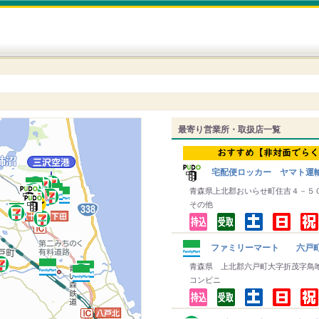
最寄り営業所・取扱店一覧
宅配便ロッカー ヤマト運
青森県上北郡おいらせ町住吉４－５
その他
ファミリーマート 六戸
青森県 上北郡六戸町大字折茂字鳥
コンビニ