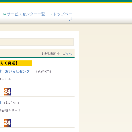
サービスセンター一覧
トップペー
ジ
1-5件/50件中 →
次へ
輸 おいらせセンター
（9.94km）
０－３４
町
（1.54km）
喰谷地４８－１