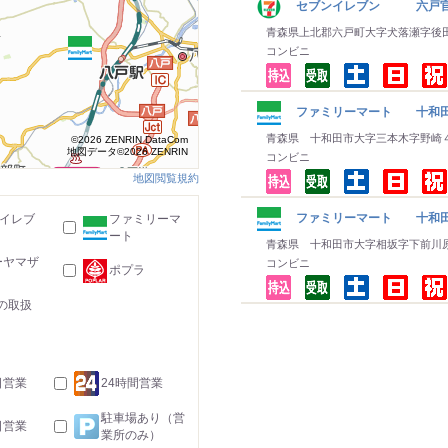
セブンイレブン 六戸官
青森県上北郡六戸町大字犬落瀬字後
コンビニ
ファミリーマート 十和田
青森県 十和田市大字三本木字野崎
©2026 ZENRIN DataCom
地図データ©2026 ZENRIN
コンビニ
地図閲覧規約
ファミリーマート 十和
-イレブ
ファミリーマ
ート
青森県 十和田市大字相坂字下前川
ーヤマザ
コンビニ
ポプラ
の取扱
日営業
24時間営業
駐車場あり（営
日営業
業所のみ）