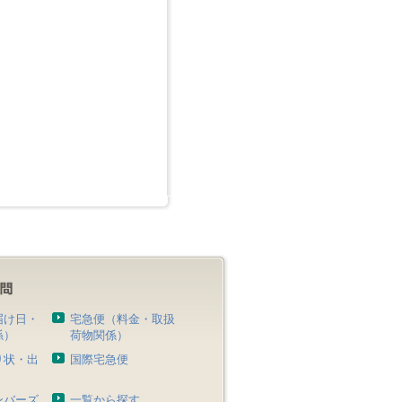
届け日・
宅急便（料金・取扱
係）
荷物関係）
り状・出
国際宅急便
）
ンバーズ
一覧から探す