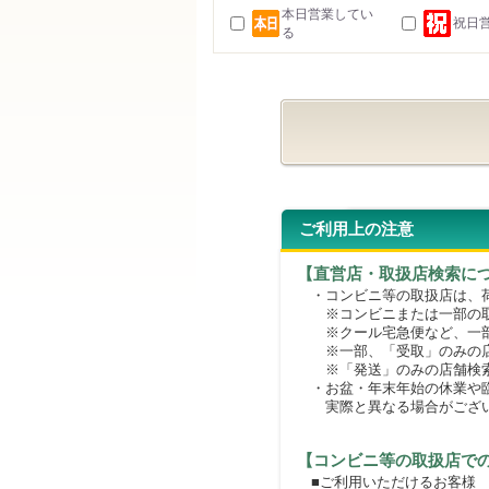
本日営業してい
祝日
る
ご利用上の注意
【直営店・取扱店検索に
・コンビニ等の取扱店は、荷
※コンビニまたは一部の取扱
※クール宅急便など、一部
※一部、「受取」のみの店
※「発送」のみの店舗検索
・お盆・年末年始の休業や臨
実際と異なる場合がござ
【コンビニ等の取扱店で
■ご利用いただけるお客様