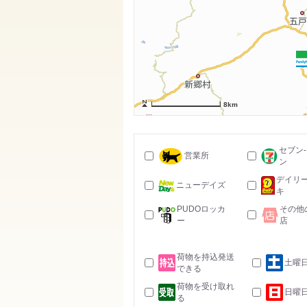
8km
セブン
営業所
ン
デイリ
ニューデイズ
キ
PUDOロッカ
その他
ー
店
荷物を持込発送
土曜
できる
荷物を受け取れ
日曜
る