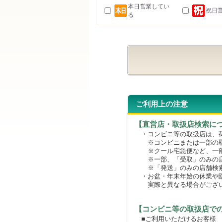
本日営業してい
祝日
る
ご利用上の注意
【直営店・取扱店検索に
・コンビニ等の取扱店は、荷
※コンビニまたは一部の取扱
※クール宅急便など、一部
※一部、「受取」のみの店
※「発送」のみの店舗検索
・お盆・年末年始の休業や臨
実際と異なる場合がござ
【コンビニ等の取扱店で
■ご利用いただけるお客様