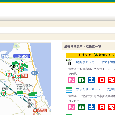
最寄り営業所・取扱店一覧
宅配便ロッカー ヤマト運
青森県十和田市洞内字後野１０３－
その他
ファミリーマート 六戸
青森県 上北郡六戸町大字折茂字鳥
コンビニ