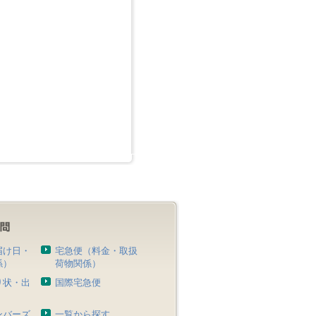
届け日・
宅急便（料金・取扱
係）
荷物関係）
り状・出
国際宅急便
）
ンバーズ
一覧から探す