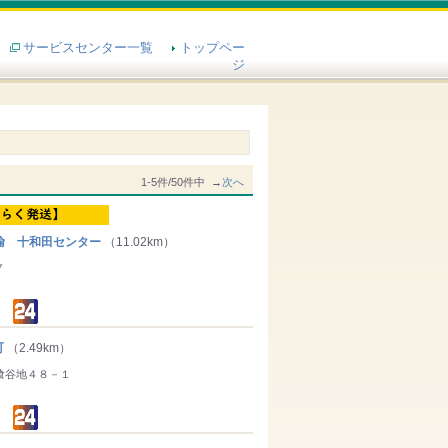
サービスセンター一覧
トップペー
ジ
1-5件/50件中 →
次へ
輸 十和田センター
（11.02km）
７
町
（2.49km）
喰谷地４８－１