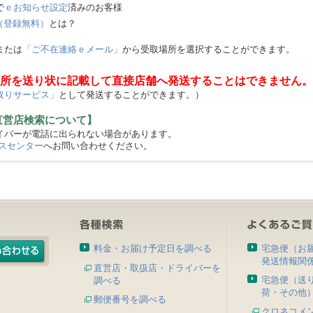
で
ｅお知らせ設定
済みのお客様
（登録無料）
とは？
または
「ご不在連絡ｅメール」
から受取場所を選択することができます。
所を送り状に記載して直接店舗へ発送することはできません。
取りサービス」
として発送することができます。）
直営店検索について】
バーが電話に出られない場合があります。
スセンター
へお問い合わせください。
料金・お届け予定日を調べる
宅急便（お
発送情報関
直営店・取扱店・ドライバーを
宅急便（送
調べる
荷・その他
郵便番号を調べる
クロネコメ