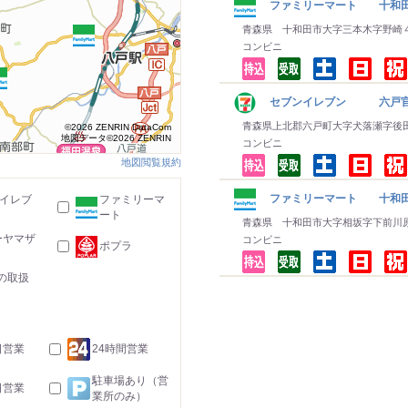
ファミリーマート 十和田
青森県 十和田市大字三本木字野崎
コンビニ
セブンイレブン 六戸官
青森県上北郡六戸町大字犬落瀬字後
©2026 ZENRIN DataCom
地図データ©2026 ZENRIN
コンビニ
地図閲覧規約
ファミリーマート 十和
-イレブ
ファミリーマ
ート
青森県 十和田市大字相坂字下前川
ーヤマザ
コンビニ
ポプラ
の取扱
日営業
24時間営業
駐車場あり（営
日営業
業所のみ）