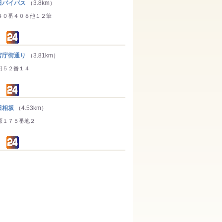
バイパス
（3.8km）
４０番４０８他１２筆
庁街通り
（3.81km）
田５２番１４
田相坂
（4.53km）
原１７５番地２