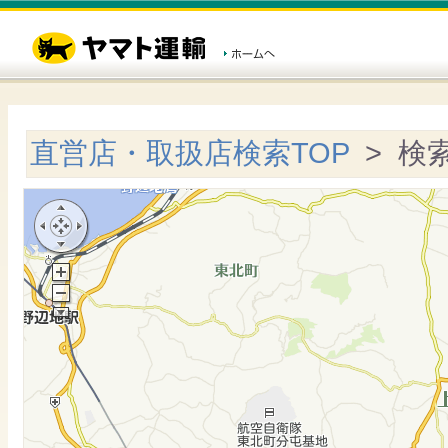
直営店・取扱店検索TOP
> 検