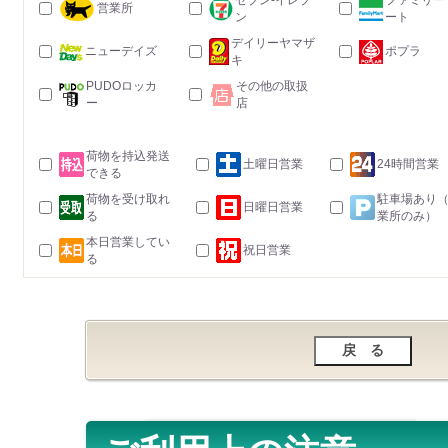
セブン-イレブ
ファミリー
営業所
ン
ート
デイリーヤマザ
ニューデイズ
ポプラ
キ
PUDOロッカ
その他の取扱
ー
店
荷物を持込発送
土曜日営業
24時間営業
できる
荷物を受け取れ
駐車場あり
日曜日営業
る
業所のみ）
本日営業してい
祝日営業
る