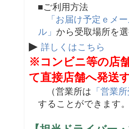
■ご利用方法
「お届け予定ｅメー
ル」
から受取場所を
▶
詳しくはこちら
※コンビニ等の店
て直接店舗へ発送
（営業所は
「営業所
することができます