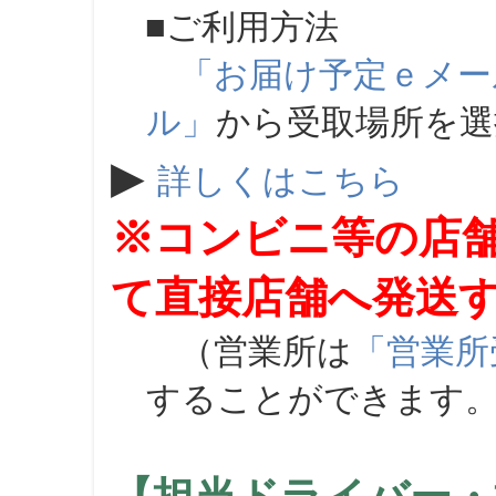
■ご利用方法
「お届け予定ｅメー
ル」
から受取場所を
▶
詳しくはこちら
※コンビニ等の店
て直接店舗へ発送
（営業所は
「営業所
することができます