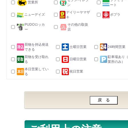
セブン-イレブ
ファミリー
営業所
ン
ート
デイリーヤマザ
ニューデイズ
ポプラ
キ
PUDOロッカ
その他の取扱
ー
店
荷物を持込発送
土曜日営業
24時間営業
できる
荷物を受け取れ
駐車場あり
日曜日営業
る
業所のみ）
本日営業してい
祝日営業
る