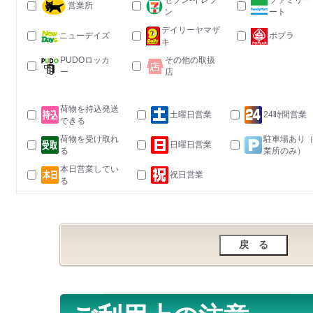
セブン-イレブ
ファミリー
営業所
ン
ート
デイリーヤマザ
ニューデイズ
ポプラ
キ
PUDOロッカ
その他の取扱
ー
店
荷物を持込発送
土曜日営業
24時間営業
できる
荷物を受け取れ
駐車場あり
日曜日営業
る
業所のみ）
本日営業してい
祝日営業
る