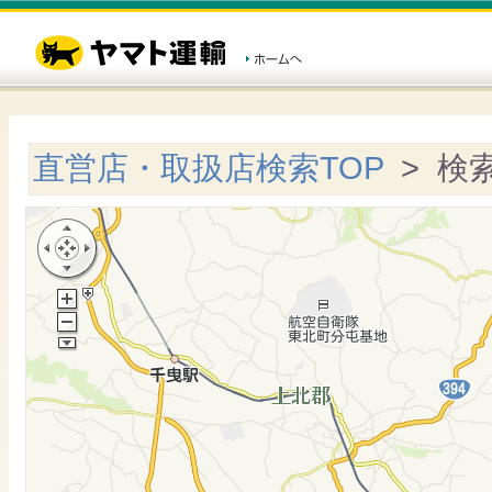
直営店・取扱店検索TOP
> 検