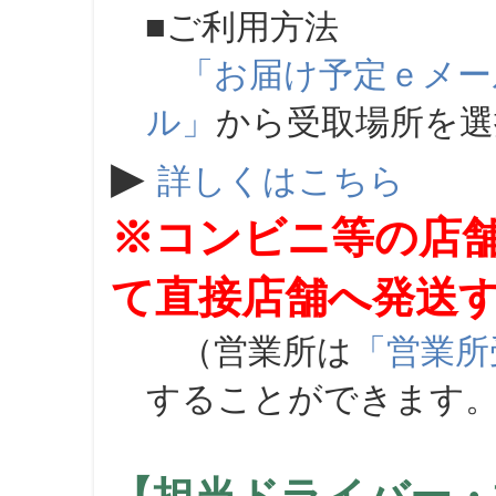
■ご利用方法
「お届け予定ｅメー
ル」
から受取場所を
▶
詳しくはこちら
※コンビニ等の店
て直接店舗へ発送
（営業所は
「営業所
することができます