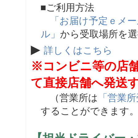
■ご利用方法
「お届け予定ｅメー
ル」
から受取場所を
▶
詳しくはこちら
※コンビニ等の店
て直接店舗へ発送
（営業所は
「営業所
することができます