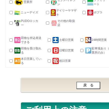
セブン-イレブ
ファミリー
営業所
ン
ート
デイリーヤマザ
ニューデイズ
ポプラ
キ
PUDOロッカ
その他の取扱
ー
店
荷物を持込発送
土曜日営業
24時間営業
できる
荷物を受け取れ
駐車場あり
日曜日営業
る
業所のみ）
本日営業してい
祝日営業
る