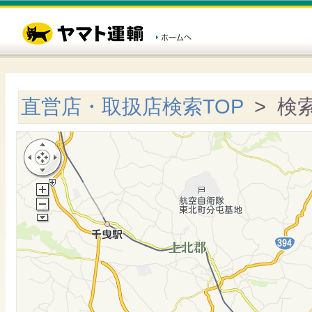
直営店・取扱店検索TOP
> 検