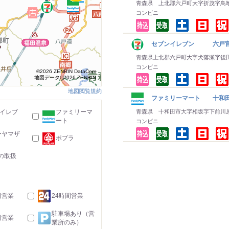
青森県 上北郡六戸町大字折茂字鳥
コンビニ
セブンイレブン 六戸官
青森県上北郡六戸町大字犬落瀬字後
コンビニ
©2026 ZENRIN DataCom
地図データ©2026 ZENRIN
地図閲覧規約
ファミリーマート 十和
-イレブ
ファミリーマ
青森県 十和田市大字相坂字下前川
ート
コンビニ
ーヤマザ
ポプラ
の取扱
日営業
24時間営業
駐車場あり（営
日営業
業所のみ）