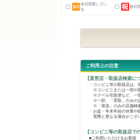
本日営業してい
祝日
る
ご利用上の注意
【直営店・取扱店検索に
・コンビニ等の取扱店は、荷
※コンビニまたは一部の取扱
※クール宅急便など、一部
※一部、「受取」のみの店
※「発送」のみの店舗検索
・お盆・年末年始の休業や臨
実際と異なる場合がござ
【コンビニ等の取扱店で
■ご利用いただけるお客様