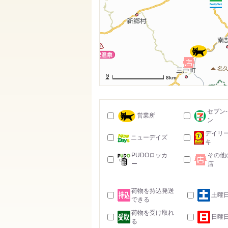
8km
セブン
営業所
ン
デイリ
ニューデイズ
キ
PUDOロッカ
その他
ー
店
荷物を持込発送
土曜
できる
荷物を受け取れ
日曜
る