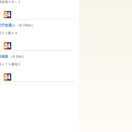
喰谷地４８－１
庁街通り
（8.76km）
田５２番１４
田相坂
（9.1km）
原１７５番地２