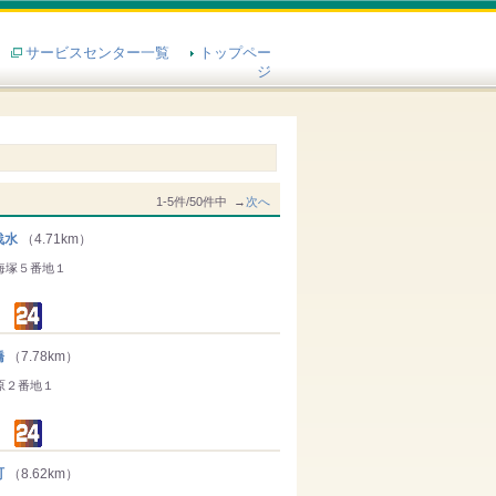
サービスセンター一覧
トップペー
ジ
1-5件/50件中 →
次へ
浅水
（4.71km）
海塚５番地１
橋
（7.78km）
原２番地１
町
（8.62km）