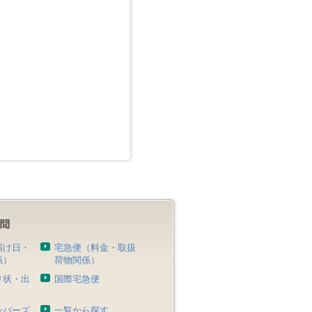
届け日・
宅急便（料金・取扱
係）
荷物関係）
り状・出
国際宅急便
）
ンバーズ
一覧から探す