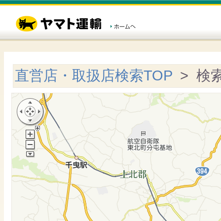
直営店・取扱店検索TOP
> 検