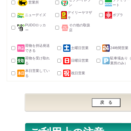
セブン-イレブ
ファミリー
営業所
ン
ート
デイリーヤマザ
ニューデイズ
ポプラ
キ
PUDOロッカ
その他の取扱
ー
店
荷物を持込発送
土曜日営業
24時間営業
できる
荷物を受け取れ
駐車場あり
日曜日営業
る
業所のみ）
本日営業してい
祝日営業
る