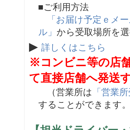
■ご利用方法
「お届け予定ｅメー
ル」
から受取場所を
▶
詳しくはこちら
※コンビニ等の店
て直接店舗へ発送
（営業所は
「営業所
することができます