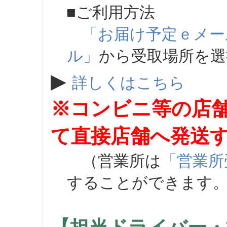
■ご利用方法
「お届け予定ｅメー
ル」
から受取場所を
▶
詳しくはこちら
※コンビニ等の店
て直接店舗へ発送
（営業所は
「営業所
することができます