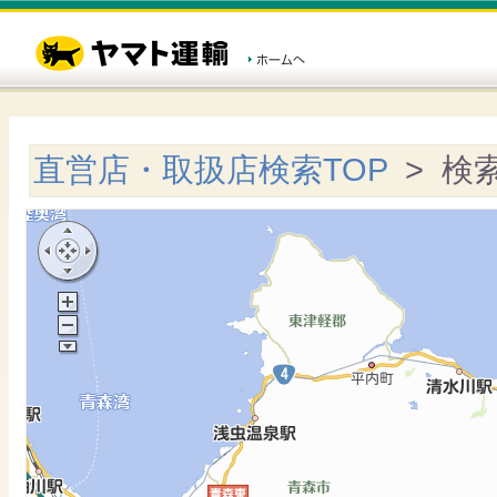
直営店・取扱店検索TOP
> 検