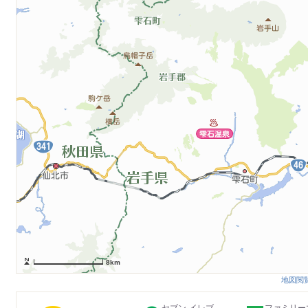
8km
地図閲