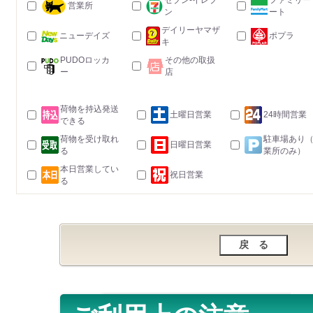
セブン-イレブ
ファミリー
営業所
ン
ート
デイリーヤマザ
ニューデイズ
ポプラ
キ
PUDOロッカ
その他の取扱
ー
店
荷物を持込発送
土曜日営業
24時間営業
できる
荷物を受け取れ
駐車場あり
日曜日営業
る
業所のみ）
本日営業してい
祝日営業
る