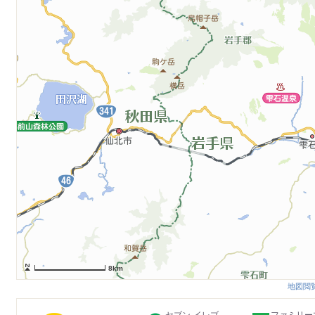
8km
地図閲