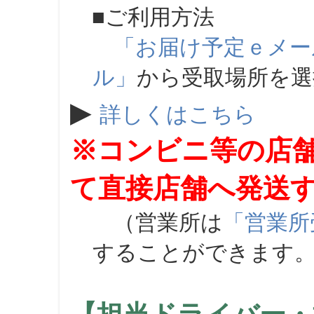
■ご利用方法
「お届け予定ｅメー
ル」
から受取場所を
▶
詳しくはこちら
※コンビニ等の店
て直接店舗へ発送
（営業所は
「営業所
することができます