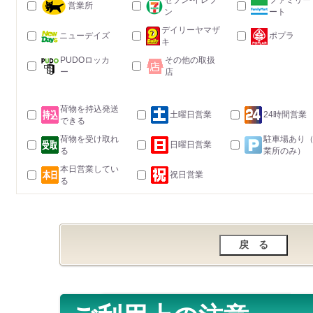
セブン-イレブ
ファミリー
営業所
ン
ート
デイリーヤマザ
ニューデイズ
ポプラ
キ
PUDOロッカ
その他の取扱
ー
店
荷物を持込発送
土曜日営業
24時間営業
できる
荷物を受け取れ
駐車場あり
日曜日営業
る
業所のみ）
本日営業してい
祝日営業
る