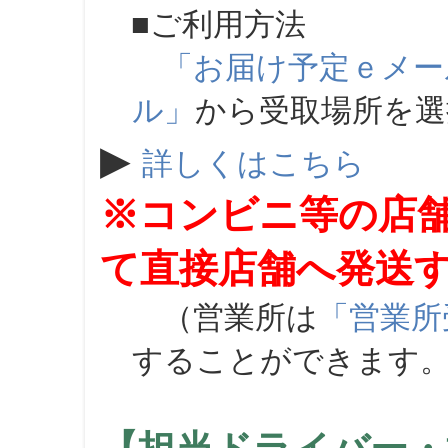
■ご利用方法
「お届け予定ｅメー
ル」
から受取場所を
▶
詳しくはこちら
※コンビニ等の店
て直接店舗へ発送
（営業所は
「営業所
することができます