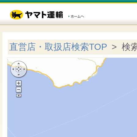
直営店・取扱店検索TOP
> 検