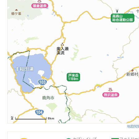
8km
地図閲