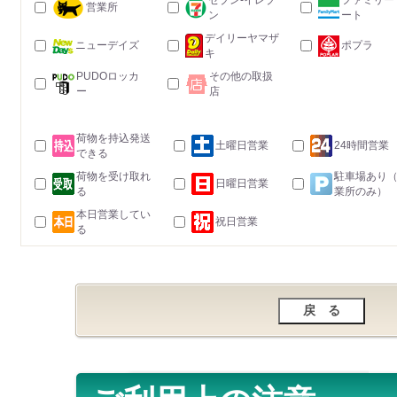
セブン-イレブ
ファミリー
営業所
ン
ート
デイリーヤマザ
ニューデイズ
ポプラ
キ
PUDOロッカ
その他の取扱
ー
店
荷物を持込発送
土曜日営業
24時間営業
できる
荷物を受け取れ
駐車場あり
日曜日営業
る
業所のみ）
本日営業してい
祝日営業
る