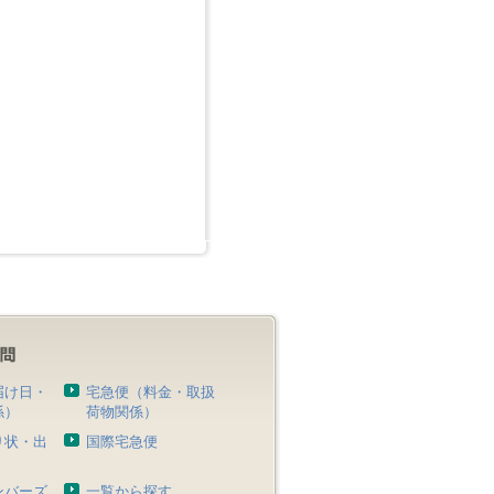
届け日・
宅急便（料金・取扱
係）
荷物関係）
り状・出
国際宅急便
）
ンバーズ
一覧から探す