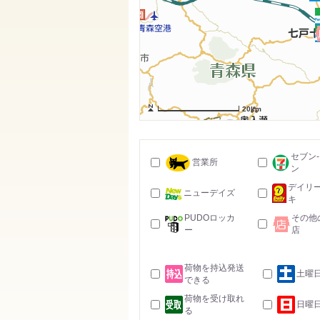
20km
セブン
営業所
ン
デイリ
ニューデイズ
キ
PUDOロッカ
その他
ー
店
荷物を持込発送
土曜
できる
荷物を受け取れ
日曜
る