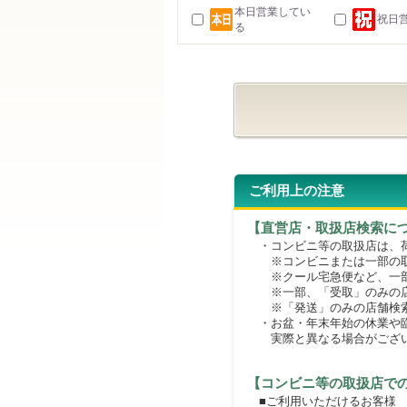
本日営業してい
祝日
る
ご利用上の注意
【直営店・取扱店検索に
・コンビニ等の取扱店は、荷
※コンビニまたは一部の取扱
※クール宅急便など、一部
※一部、「受取」のみの店
※「発送」のみの店舗検索
・お盆・年末年始の休業や臨
実際と異なる場合がござ
【コンビニ等の取扱店で
■ご利用いただけるお客様