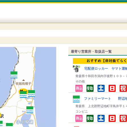
最寄り営業所・取扱店一覧
宅配便ロッカー ヤマト運
青森県十和田市洞内字後野１０３－
その他
ファミリーマート 野辺
青森県 上北郡野辺地町字鳥井平１
コンビニ