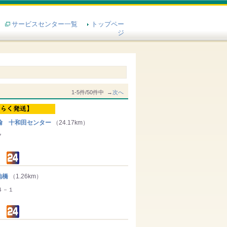
サービスセンター一覧
トップペー
ジ
1-5件/50件中 →
次へ
輸 十和田センター
（24.17km）
７
地橋
（1.26km）
４－１