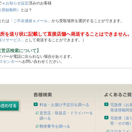
で
ｅお知らせ設定
済みのお客様
（登録無料）
とは？
または
「ご不在連絡ｅメール」
から受取場所を選択することができます。
所を送り状に記載して直接店舗へ発送することはできません。
取りサービス」
として発送することができます。）
直営店検索について】
バーが電話に出られない場合があります。
スセンター
へお問い合わせください。
料金・お届け予定日を調べる
宅急便（お
発送情報関
直営店・取扱店・ドライバーを
宅急便（送
調べる
荷・その他
郵便番号を調べる
クロネコメ