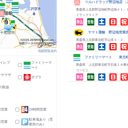
ツルハドラッグ野辺地店
（
青森県上北郡野辺地町野辺地４１－
ドラッグストア
ヤマト運輸 野辺地営業
青森県上北郡東北町字山添３－２
©2026 ZENRIN DataCom
地図データ©2026 ZENRIN
地図閲覧規約
ファミリーマート 東北
-イレブ
ファミリーマ
青森県 上北郡東北町字石坂１８番
ート
コンビニ
ーヤマザ
ポプラ
の取扱
日営業
24時間営業
駐車場あり（営
日営業
業所のみ）