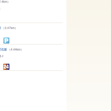
2.4km）
１
所
（3.47km）
町石坂
（4.44km）
地２