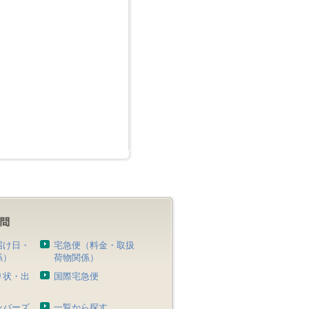
届け日・
宅急便（料金・取扱
係）
荷物関係）
り状・出
国際宅急便
）
ンバーズ
一覧から探す