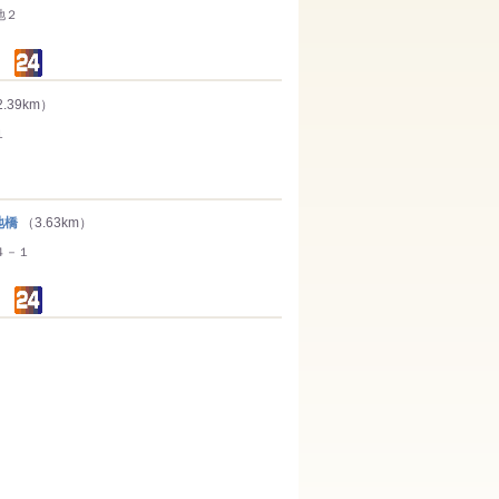
地２
.39km）
１
地橋
（3.63km）
４－１