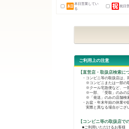
本日営業してい
祝日
る
ご利用上の注意
【直営店・取扱店検索に
・コンビニ等の取扱店は、荷
※コンビニまたは一部の取扱
※クール宅急便など、一部
※一部、「受取」のみの店
※「発送」のみの店舗検索
・お盆・年末年始の休業や臨
実際と異なる場合がござ
【コンビニ等の取扱店で
■ご利用いただけるお客様