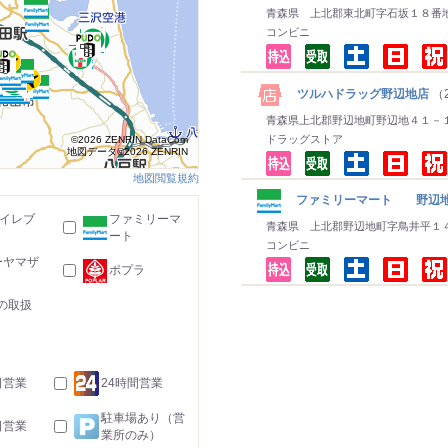
青森県 上北郡東北町字石坂１８番
コンビニ
ツルハドラッグ野辺地店
（2
青森県上北郡野辺地町野辺地４１－
ドラッグストア
©2026 ZENRIN DataCom
地図データ©2026 ZENRIN
地図閲覧規約
ファミリーマート 野辺
-イレブ
ファミリーマ
青森県 上北郡野辺地町字鳥井平１
ート
コンビニ
ーヤマザ
ポプラ
の取扱
日営業
24時間営業
駐車場あり（営
日営業
業所のみ）