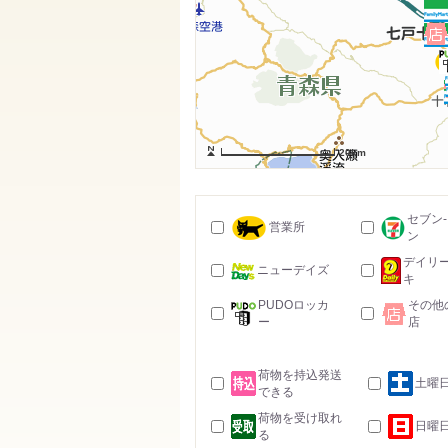
20km
セブン
営業所
ン
デイリ
ニューデイズ
キ
PUDOロッカ
その他
ー
店
荷物を持込発送
土曜
できる
荷物を受け取れ
日曜
る