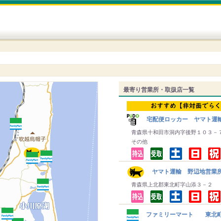
最寄り営業所・取扱店一覧
宅配便ロッカー ヤマト運
青森県十和田市洞内字後野１０３－
その他
ヤマト運輸 野辺地営業
青森県上北郡東北町字山添３－２
ファミリーマート 東北