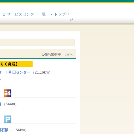
サービスセンター一覧
トップペー
ジ
1-5件/50件中 →
次へ
輸 十和田センター
（21.16km）
７
所
（644m）
町石坂
（1.56km）