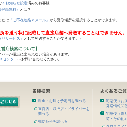
で
ｅお知らせ設定
済みのお客様
（登録無料）
とは？
または
「ご不在連絡ｅメール」
から受取場所を選択することができます。
所を送り状に記載して直接店舗へ発送することはできません。
取りサービス」
として発送することができます。）
直営店検索について】
バーが電話に出られない場合があります。
スセンター
へお問い合わせください。
料金・お届け予定日を調べる
宅急便（お
発送情報関
直営店・取扱店・ドライバーを
宅急便（送
調べる
荷・その他
郵便番号を調べる
クロネコメ