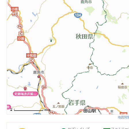
8km
地図閲