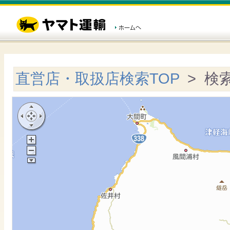
直営店・取扱店検索TOP
> 検