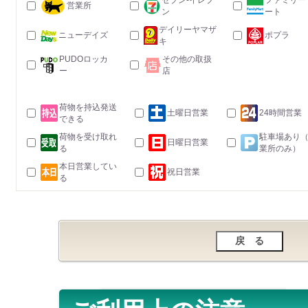
セブン-イレブ
ファミリー
営業所
ン
ート
デイリーヤマザ
ニューデイズ
ポプラ
キ
PUDOロッカ
その他の取扱
ー
店
荷物を持込発送
土曜日営業
24時間営業
できる
荷物を受け取れ
駐車場あり
日曜日営業
る
業所のみ）
本日営業してい
祝日営業
る