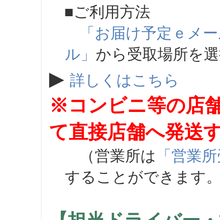
■ご利用方法
「お届け予定ｅメー
ル」
から受取場所を
▶
詳しくはこちら
※コンビニ等の店
て直接店舗へ発送
（営業所は
「営業所
することができます