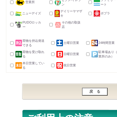
セブン-イレブ
ファミリー
営業所
ン
ート
デイリーヤマザ
ニューデイズ
ポプラ
キ
PUDOロッカ
その他の取扱
ー
店
荷物を持込発送
土曜日営業
24時間営業
できる
荷物を受け取れ
駐車場あり
日曜日営業
る
業所のみ）
本日営業してい
祝日営業
る