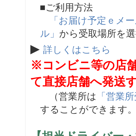
■ご利用方法
「お届け予定ｅメー
ル」
から受取場所を
▶
詳しくはこちら
※コンビニ等の店
て直接店舗へ発送
（営業所は
「営業所
することができます