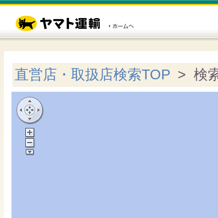
直営店・取扱店検索TOP
> 検