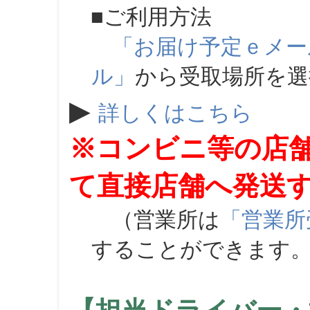
■ご利用方法
「お届け予定ｅメー
ル」
から受取場所を
▶
詳しくはこちら
※コンビニ等の店
て直接店舗へ発送
（営業所は
「営業所
することができます