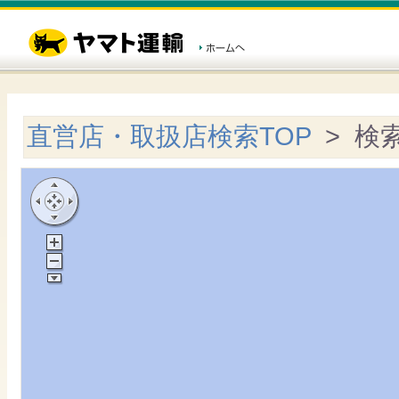
直営店・取扱店検索TOP
> 検