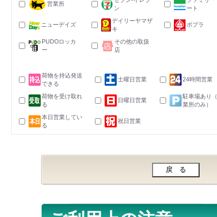
セブン-イレブ
ファミリー
営業所
ン
ート
デイリーヤマザ
ニューデイズ
ポプラ
キ
PUDOロッカ
その他の取扱
ー
店
荷物を持込発送
土曜日営業
24時間営業
できる
荷物を受け取れ
駐車場あり
日曜日営業
る
業所のみ）
本日営業してい
祝日営業
る