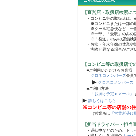
ご利用上の注意
【直営店・取扱店検索に
・コンビニ等の取扱店は、荷
※コンビニまたは一部の取扱
※クール宅急便など、一部
※一部、「受取」のみの店
※「発送」のみの店舗検索
・お盆・年末年始の休業や臨
実際と異なる場合がござ
【コンビニ等の取扱店で
■ご利用いただけるお客様
クロネコメンバーズ
会員
▶
クロネコメンバーズ
■ご利用方法
「お届け予定ｅメール」
▶
詳しくはこちら
※コンビニ等の店舗の住
（営業所は
「営業所受け
【担当ドライバー・担当
・運転中などのため、ドライ
・詳しくは各地域の
サービ