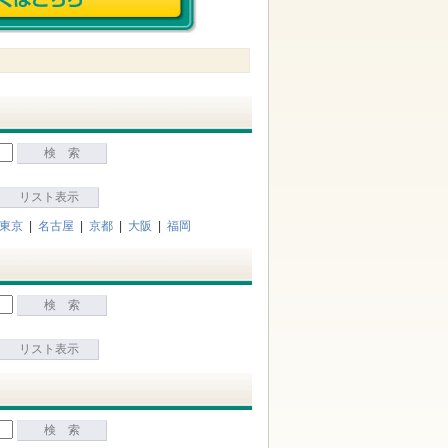
検 索
リスト表示
東京
|
名古屋
|
京都
|
大阪
|
福岡
検 索
リスト表示
検 索