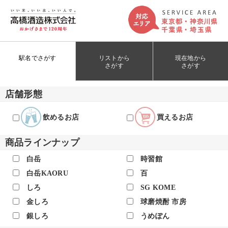
駅名でさがす
リストから
現在地から
さがす
さがす
店舗形態
飲めるお店
買えるお店
商品ラインナップ
白岳
時習館
白岳KAORU
百
しろ
SG KOME
金しろ
球磨焼酎 市房
銀しろ
うめぽん