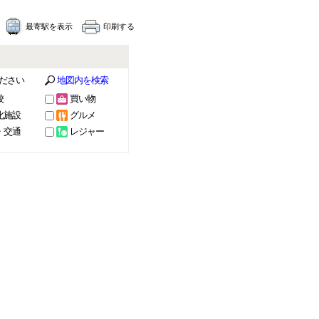
最寄駅を表示
印刷する
ださい
地図内を検索
校
買い物
化施設
グルメ
・交通
レジャー