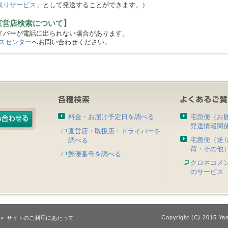
取りサービス」
として発送することができます。）
直営店検索について】
バーが電話に出られない場合があります。
スセンター
へお問い合わせください。
料金・お届け予定日を調べる
宅急便（お
発送情報関
直営店・取扱店・ドライバーを
宅急便（送
調べる
荷・その他
郵便番号を調べる
クロネコメ
のサービス
Copyright (C) 2015 Yam
サイトのご利用にあたって