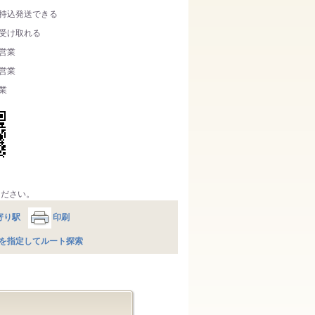
持込発送できる
受け取れる
営業
営業
業
ください。
寄り駅
印刷
を指定してルート探索