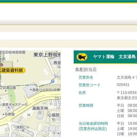
ヤマト運輸 文京湯島
集配担当店
営業所名
文京湯島４
020431
営業所コード
住所
〒113-0034
東京都文京
営業時間
平日 08:0
土曜 08:0
日祝 08:0
当日発送締切時間
平日 19:0
(営業所持込限定)
土曜 19:0
日曜 18:0