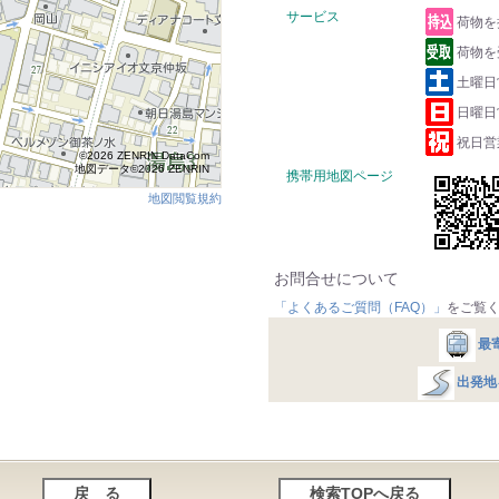
サービス
荷物を
荷物を
土曜日
日曜日
祝日営
©2026 ZENRIN DataCom
地図データ©2026 ZENRIN
携帯用地図ページ
地図閲覧規約
お問合せについて
「よくあるご質問（FAQ）」
をご覧
最
出発地