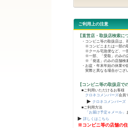
ご利用上の注意
【直営店・取扱店検索に
・コンビニ等の取扱店は、荷
※コンビニまたは一部の取扱
※クール宅急便など、一部
※一部、「受取」のみの店
※「発送」のみの店舗検索
・お盆・年末年始の休業や臨
実際と異なる場合がござ
【コンビニ等の取扱店で
■ご利用いただけるお客様
クロネコメンバーズ
会員
▶
クロネコメンバーズ
■ご利用方法
「お届け予定ｅメール」
▶
詳しくはこちら
※コンビニ等の店舗の住