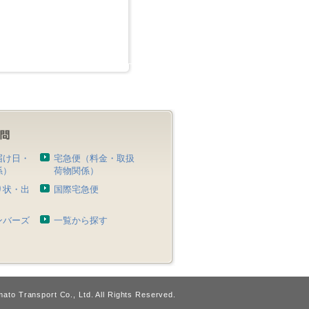
届け日・
宅急便（料金・取扱
係）
荷物関係）
り状・出
国際宅急便
）
ンバーズ
一覧から探す
ato Transport Co., Ltd. All Rights Reserved.