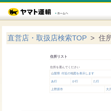
直営店・取扱店検索TOP
> 住
住所リスト
住所を選んでください
山梨県 付近の地図を表示します
あ行
か行
た行
上野原市
大