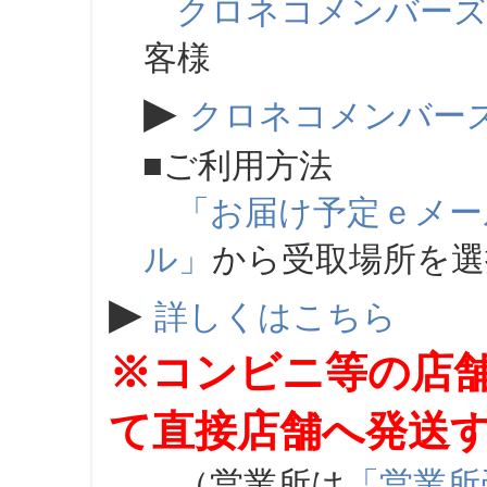
クロネコメンバー
客様
▶
クロネコメンバー
■ご利用方法
「お届け予定ｅメー
ル」
から受取場所を
▶
詳しくはこちら
※コンビニ等の店
て直接店舗へ発送
（営業所は
「営業所