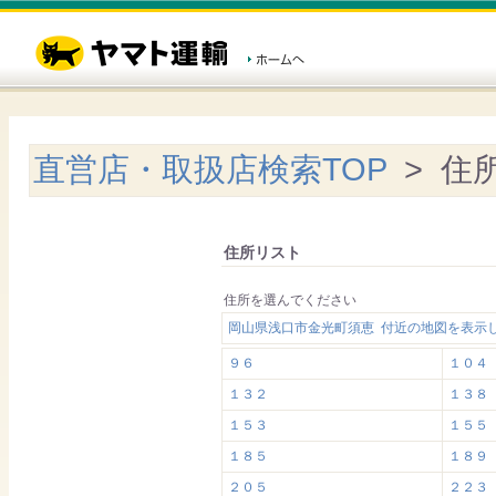
直営店・取扱店検索TOP
> 住
住所リスト
住所を選んでください
岡山県浅口市金光町須恵 付近の地図を表示
９６
１０４
１３２
１３８
１５３
１５５
１８５
１８９
２０５
２２３