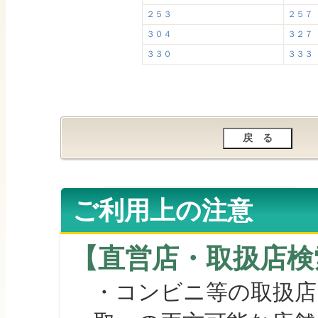
２５３
２５７
３０４
３２７
３３０
３３３
ご利用上の注意
【直営店・取扱店検
・コンビニ等の取扱店