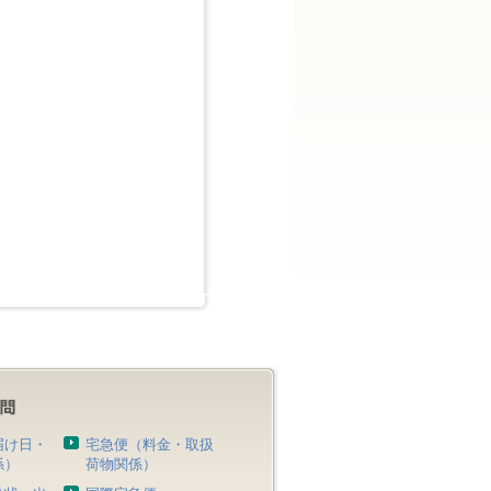
届け日・
宅急便（料金・取扱
係）
荷物関係）