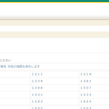
ください
市後谷 付近の地図を表示します
１２１１
１２１８
１３３８
１３８１
１４９８
１５０７
１５３１
１５３３
１５８２
１６６４
１６９０
１６９３