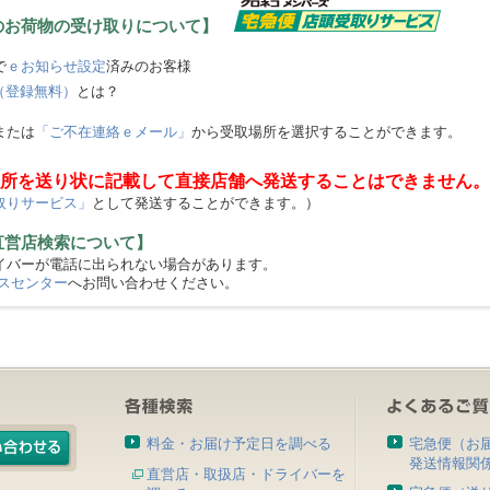
のお荷物の受け取りについて】
で
ｅお知らせ設定
済みのお客様
（登録無料）
とは？
または
「ご不在連絡ｅメール」
から受取場所を選択することができます。
所を送り状に記載して直接店舗へ発送することはできません。
取りサービス」
として発送することができます。）
直営店検索について】
バーが電話に出られない場合があります。
スセンター
へお問い合わせください。
料金・お届け予定日を調べる
宅急便（お
発送情報関
直営店・取扱店・ドライバーを