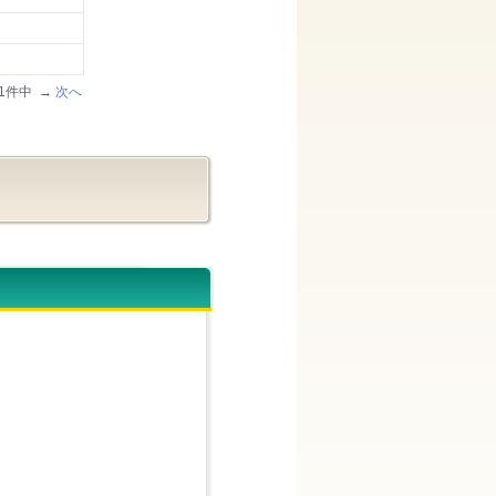
51件中 →
次へ