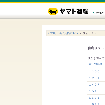
直営店・取扱店検索TOP
> 住所リスト
住所リスト
住所を選んで
岡山県真庭
１２０６
１２５１
１４９７
１５１３
１５８１
１６８８