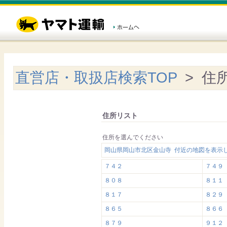
直営店・取扱店検索TOP
> 住
住所リスト
住所を選んでください
岡山県岡山市北区金山寺 付近の地図を表示
７４２
７４９
８０８
８１１
８１７
８２９
８６５
８６６
８７９
９１２