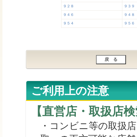
９２８
９３９
９４６
９４８
９５４
９５６
ご利用上の注意
【直営店・取扱店検
・コンビニ等の取扱店