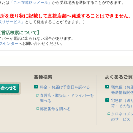
または
「ご不在連絡ｅメール」
から受取場所を選択することができます。
所を送り状に記載して直接店舗へ発送することはできません。
取りサービス」
として発送することができます。）
直営店検索について】
バーが電話に出られない場合があります。
スセンター
へお問い合わせください。
料金・お届け予定日を調べる
宅急便（お
発送情報関
直営店・取扱店・ドライバーを
宅急便（送
調べる
荷・その他
郵便番号を調べる
クロネコメ
のサービス