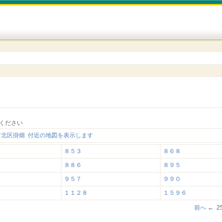
ください
市北区掛畑 付近の地図を表示します
８５３
８６８
８８６
８９５
９５７
９９０
１１２８
１５９６
前へ
← 2