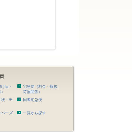
届け日・
宅急便（料金・取扱
係）
荷物関係）
り状・出
国際宅急便
）
ンバーズ
一覧から探す