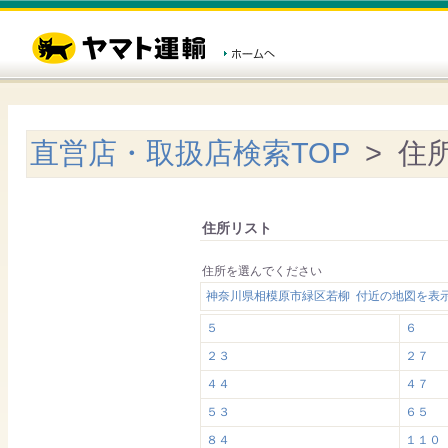
直営店・取扱店検索TOP
> 住
住所リスト
住所を選んでください
神奈川県相模原市緑区若柳 付近の地図を表
５
６
２３
２７
４４
４７
５３
６５
８４
１１０