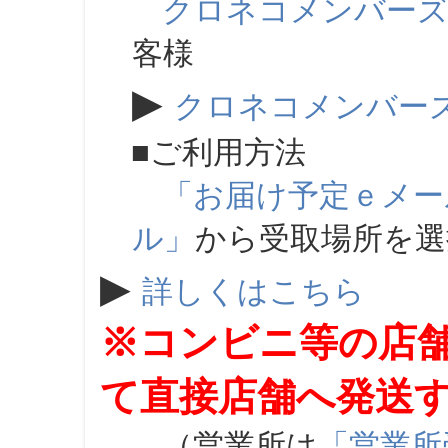
クロネコメンバー
客様
▶
クロネコメンバー
■ご利用方法
「お届け予定ｅメー
ル」
から受取場所を
▶
詳しくはこちら
※コンビニ等の店
て直接店舗へ発送
（営業所は
「営業所