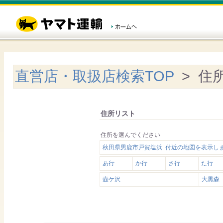
直営店・取扱店検索TOP
> 住
住所リスト
住所を選んでください
秋田県男鹿市戸賀塩浜 付近の地図を表示し
あ行
か行
さ行
た行
壺ケ沢
大黒森