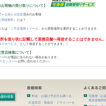
のお荷物の受け取りについて】
で
ｅお知らせ設定
済みのお客様
（登録無料）
とは？
または
「ご不在連絡ｅメール」
から受取場所を選択することができます。
所を送り状に記載して直接店舗へ発送することはできません。
取りサービス」
として発送することができます。）
直営店検索について】
バーが電話に出られない場合があります。
スセンター
へお問い合わせください。
料金・お届け予定日を調べる
宅急便（お
発送情報関
直営店・取扱店・ドライバーを