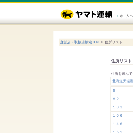
直営店・取扱店検索TOP
> 住所リスト
住所リスト
住所を選んで
北海道天塩
５
８２
１０３
１０６
１４６
１５１