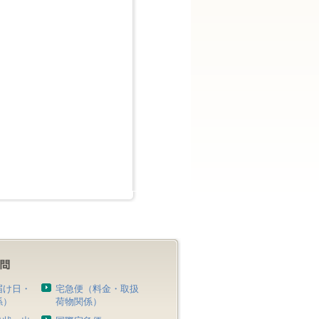
届け日・
宅急便（料金・取扱
係）
荷物関係）