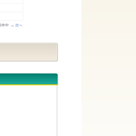
/46件中 →
次へ