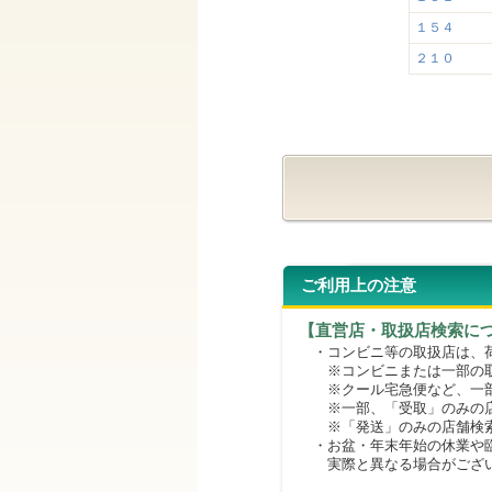
１５４
２１０
ご利用上の注意
【直営店・取扱店検索に
・コンビニ等の取扱店は、荷
※コンビニまたは一部の取扱
※クール宅急便など、一部
※一部、「受取」のみの店
※「発送」のみの店舗検索
・お盆・年末年始の休業や臨
実際と異なる場合がござ