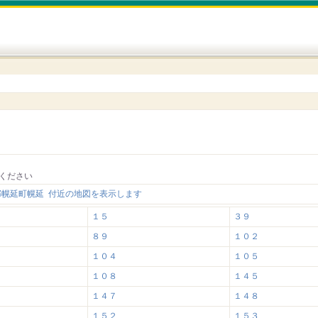
ください
郡幌延町幌延 付近の地図を表示します
１５
３９
８９
１０２
１０４
１０５
１０８
１４５
１４７
１４８
１５２
１５３