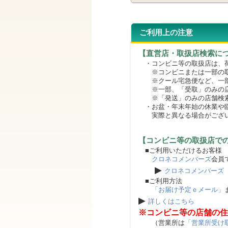
ご利用上の注意
【直営店・取扱店検索に
・コンビニ等の取扱店は、荷
※コンビニまたは一部の取扱
※クール宅急便など、一部
※一部、「受取」のみの店
※「発送」のみの店舗検索
・お盆・年末年始の休業や臨
実際と異なる場合がござ
【コンビニ等の取扱店で
■ご利用いただけるお客様
クロネコメンバーズ
会員
▶
クロネコメンバーズ
■ご利用方法
「お届け予定ｅメール」
▶
詳しくはこちら
※コンビニ等の店舗の住
（営業所は
「営業所受け