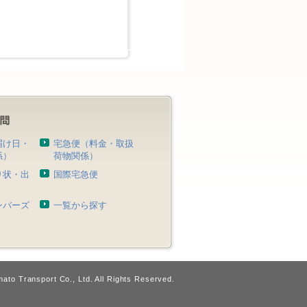
届け日・
宅急便（料金・取扱
係）
荷物関係）
り状・出
国際宅急便
）
ンバーズ
一覧から探す
ato Transport Co., Ltd. All Rights Reserved.