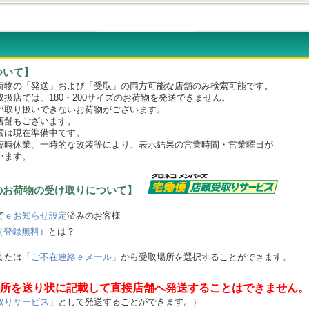
ついて】
物の「発送」および「受取」の両方可能な店舗のみ検索可能です。
店では、180・200サイズのお荷物を発送できません。
取り扱いできないお荷物がございます。
舗もございます。
は現在準備中です。
時休業、一時的な改装等により、表示結果の営業時間・営業曜日が
います。
のお荷物の受け取りについて】
で
ｅお知らせ設定
済みのお客様
（登録無料）
とは？
または
「ご不在連絡ｅメール」
から受取場所を選択することができます。
所を送り状に記載して直接店舗へ発送することはできません。
取りサービス」
として発送することができます。）