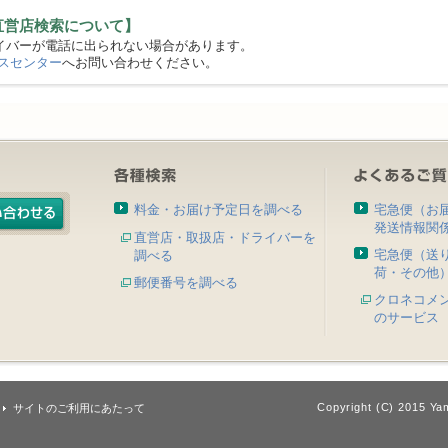
直営店検索について】
バーが電話に出られない場合があります。
スセンター
へお問い合わせください。
料金・お届け予定日を調べる
宅急便（お
発送情報関
直営店・取扱店・ドライバーを
宅急便（送
調べる
荷・その他
郵便番号を調べる
クロネコメ
のサービス
Copyright (C) 2015 Yam
サイトのご利用にあたって