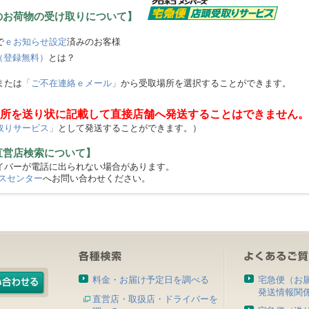
のお荷物の受け取りについて】
で
ｅお知らせ設定
済みのお客様
（登録無料）
とは？
または
「ご不在連絡ｅメール」
から受取場所を選択することができます。
所を送り状に記載して直接店舗へ発送することはできません。
取りサービス」
として発送することができます。）
直営店検索について】
バーが電話に出られない場合があります。
スセンター
へお問い合わせください。
料金・お届け予定日を調べる
宅急便（お
発送情報関
直営店・取扱店・ドライバーを