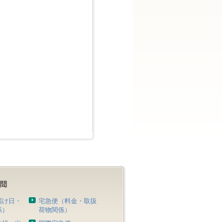
届け日・
宅急便（料金・取扱
係）
荷物関係）