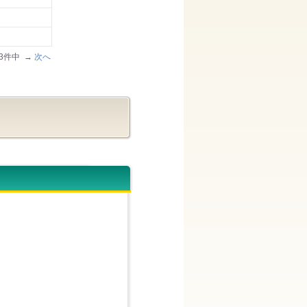
/43件中 →
次へ