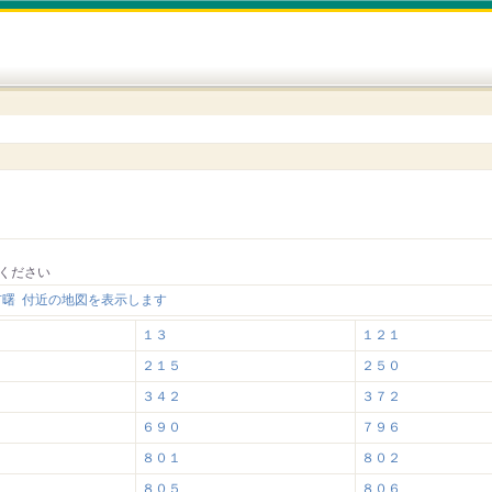
ください
市曙 付近の地図を表示します
１３
１２１
２１５
２５０
３４２
３７２
６９０
７９６
８０１
８０２
８０５
８０６