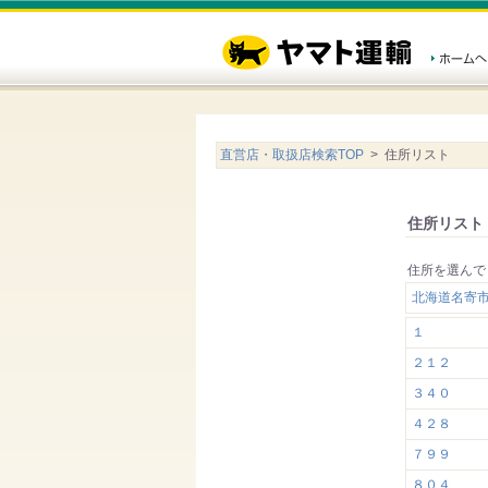
直営店・取扱店検索TOP
> 住所リスト
住所リスト
住所を選んで
北海道名寄
１
２１２
３４０
４２８
７９９
８０４